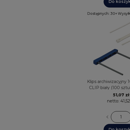
Do koszy
Dostępnych: 30+
Wysyłk
Klips archiwizacyjn
CLIP biały (100 szt
FELLOWE
51,07 zł
netto:
41,52
Do koszy