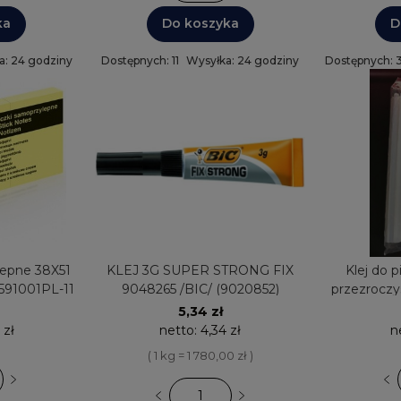
ka
Do koszyka
D
a: 24 godziny
Dostępnych: 11
Wysyłka: 24 godziny
Dostępnych: 
e 38X51
KLEJ 3G SUPER STRONG FIX
Klej do p
591001PL-11
9048265 /BIC/ (9020852)
przezrocz
PAS-2
5,34 zł
 zł
netto:
4,34 zł
n
( 1 kg = 1 780,00 zł )