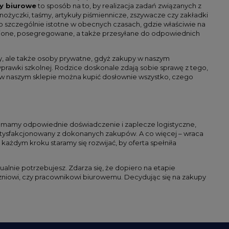
ły biurowe
to sposób na to, by realizacja zadań związanych z
nożyczki, taśmy, artykuły piśmiennicze, zszywacze czy zakładki
o szczególnie istotne w obecnych czasach, gdzie właściwie na
nione, posegregowane, a także przesyłane do odpowiednich
my, ale także osoby prywatne, gdyż zakupy w naszym
awki szkolnej. Rodzice doskonale zdają sobie sprawę z tego,
w naszym sklepie można kupić dosłownie wszystko, czego
 mamy odpowiednie doświadczenie i zaplecze logistyczne,
 usatysfakcjonowany z dokonanych zakupów. A co więcej – wraca
 każdym kroku staramy się rozwijać, by oferta spełniła
ualnie potrzebujesz. Zdarza się, że dopiero na etapie
zniowi, czy pracownikowi biurowemu. Decydując się na zakupy