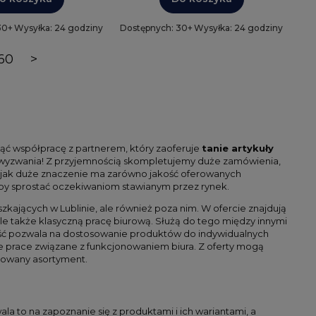
30+
Wysyłka: 24 godziny
Dostępnych: 30+
Wysyłka: 24 godziny
60
>
ąć współpracę z partnerem, który zaoferuje
tanie artykuły
 wyzwania! Z przyjemnością skompletujemy duże zamówienia,
 jak duże znaczenie ma zarówno jakość oferowanych
, by sprostać oczekiwaniom stawianym przez rynek.
zkających w Lublinie, ale również poza nim. W ofercie znajdują
e także klasyczną pracę biurową. Służą do tego między innymi
ość pozwala na dostosowanie produktów do indywidualnych
 prace związane z funkcjonowaniem biura. Z oferty mogą
dowany asortyment.
 to na zapoznanie się z produktami i ich wariantami, a