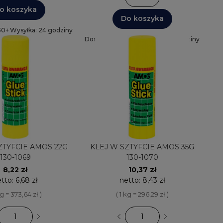
o koszyka
Do koszyka
30+
Wysyłka: 24 godziny
Dostępnych: 30+
Wysyłka: 24 godziny
ZTYFCIE AMOS 22G
KLEJ W SZTYFCIE AMOS 35G
130-1069
130-1070
8,22 zł
10,37 zł
etto:
6,68 zł
netto:
8,43 zł
kg = 373,64 zł )
( 1 kg = 296,29 zł )