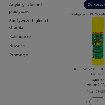
Do koszy
Artykuły szkolne i
plastyczne
Dostępnych: 30+
Wysyłk
Spożywcze, higiena i
chemia
Kalendarze
Nowości
Promocje
KLEJ W SZTYFCIE 
130-1071
3,05 zł
netto:
2,48
( 1 kg = 381,25 