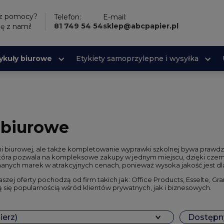
sz pomocy?
Telefon:
E-mail:
81 749 54 54
sklep@abcpapier.pl
ię z nami!
ykuły biurowe
Etykiety samoprzylepne i wysyłka
 biurowe
ni biurowej, ale także kompletowanie wyprawki szkolnej bywa pra
która pozwala na kompleksowe zakupy w jednym miejscu, dzięki czem
anych marek w atrakcyjnych cenach, ponieważ wysoka jakość jest dla
aszej oferty pochodzą od firm takich jak: Office Products, Esselte, Gr
ą się popularnością wśród klientów prywatnych, jak i biznesowych.
ierz)
Dostępny