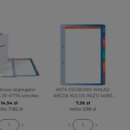
obowe segregator
AKTA OSOBOWE-WKŁAD
2R 41774 szerokie
ABCDE KOLOR /5SZT/ 44183
FILE
FILE
14,54 zł
7,36 zł
tto:
11,82 zł
netto:
5,98 zł