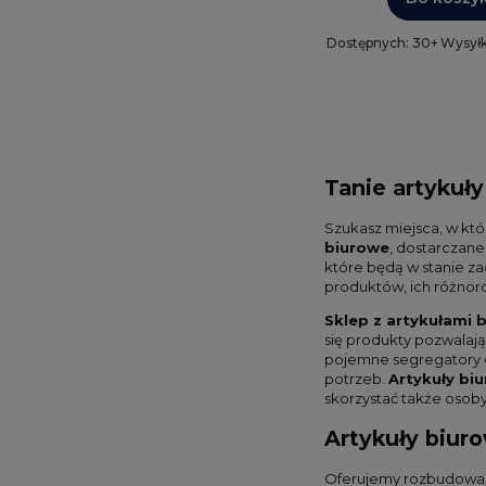
Dostępnych: 30+
Wysyłk
Tanie artykuły
Szukasz miejsca, w kt
biurowe
, dostarczan
które będą w stanie z
produktów, ich różnoro
Sklep z artykułami 
się produkty pozwalaj
pojemne segregatory o
potrzeb.
Artykuły bi
skorzystać także osob
Artykuły biur
Oferujemy rozbudowany 