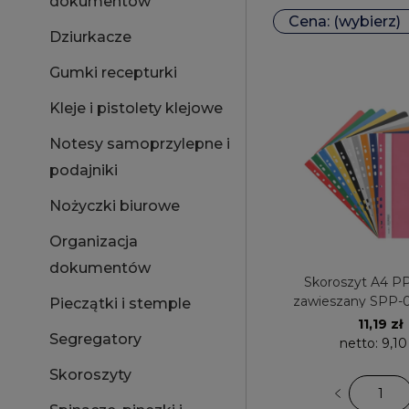
dokumentów
Cena: (wybierz)
Dziurkacze
Gumki recepturki
Kleje i pistolety klejowe
Notesy samoprzylepne i
podajniki
Nożyczki biurowe
Organizacja
dokumentów
Skoroszyt A4 PP
zawieszany SPP-0
Pieczątki i stemple
sztuk) BIU
11,19 zł
Segregatory
netto:
9,10
Skoroszyty