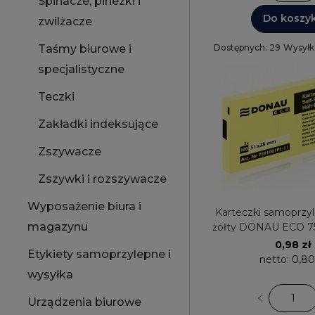
Spinacze, pinezki i
Do koszy
zwilżacze
Dostępnych: 29
Wysyłk
Taśmy biurowe i
specjalistyczne
Teczki
Zakładki indeksujące
Zszywacze
Zszywki i rozszywacze
Wyposażenie biura i
Karteczki samoprzylepn
magazynu
żółty DONAU ECO 7
0,98 zł
Etykiety samoprzylepne i
netto:
0,80
wysyłka
Urządzenia biurowe