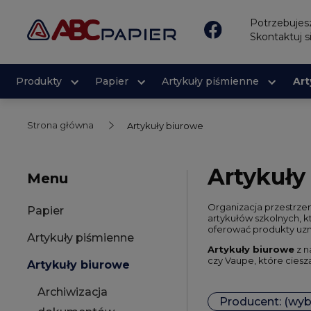
Potrzebuje
Skontaktuj s
Produkty
Papier
Artykuły piśmienne
Art
Strona główna
Artykuły biurowe
Artykuły
Menu
Organizacja przestrze
Papier
artykułów szkolnych, 
oferować produkty uzn
Artykuły piśmienne
Artykuły biurowe
z n
czy Vaupe, które ciesz
Artykuły biurowe
Archiwizacja
Producent: (wyb