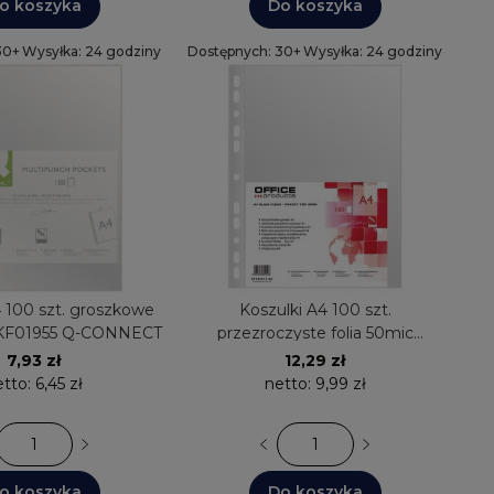
o koszyka
Do koszyka
30+
Wysyłka: 24 godziny
Dostępnych: 30+
Wysyłka: 24 godziny
4 100 szt. groszkowe
Koszulki A4 100 szt.
c KF01955 Q-CONNECT
przezroczyste folia 50mic
21142415-90 OFFICE PRODUCTS
7,93 zł
12,29 zł
etto:
6,45 zł
netto:
9,99 zł
o koszyka
Do koszyka