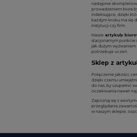
następnie skompletow
prowadzeniem biura był
indeksujące, dzięki k
każdym kroku ma się d
instytucji czy firm.
Nasze
artykuły biuro
stacjonarnym punkcie 
jak dużym wyzwaniem s
potrzebuje uczeń.
Sklep z artyku
Połączenie jakości, c
dzięki czemu umiejętni
do nas, by uzupełnić s
oczekiwania nawet naj
Zapoznaj się z asortym
przeglądania zawartoś
w naszym sklepie, oszc