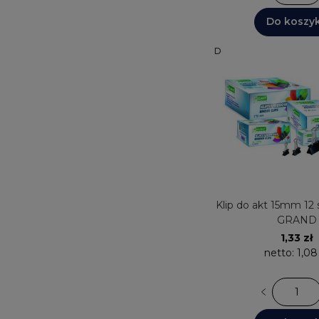
Do koszy
Dostępnych: 30+
Wysyłk
Klip do akt 15mm 12 s
GRAND
1,33 zł
netto:
1,08