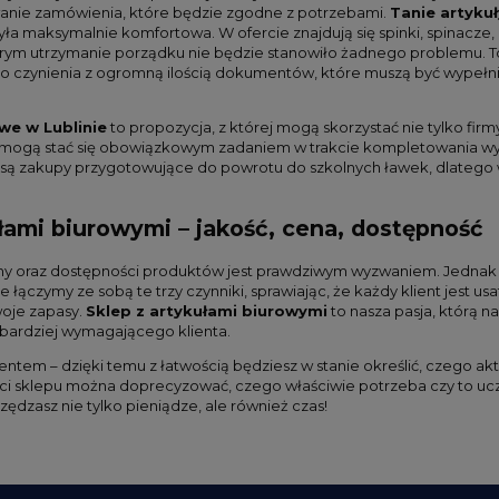
anie zamówienia, które będzie zgodne z potrzebami.
Tanie artyku
a maksymalnie komfortowa. W ofercie znajdują się spinki, spinacze, 
tórym utrzymanie porządku nie będzie stanowiło żadnego problemu. T
o czynienia z ogromną ilością dokumentów, które muszą być wypeł
we w Lublinie
to propozycja, z której mogą skorzystać nie tylko fir
mogą stać się obowiązkowym zadaniem w trakcie kompletowania wypr
ą zakupy przygotowujące do powrotu do szkolnych ławek, dlatego 
łami biurowymi – jakość, cena, dostępność
eny oraz dostępności produktów jest prawdziwym wyzwaniem. Jednak
e łączymy ze sobą te trzy czynniki, sprawiając, że każdy klient jest
woje zapasy.
Sklep z artykułami biurowymi
to nasza pasja, którą na
bardziej wymagającego klienta.
entem – dzięki temu z łatwością będziesz w stanie określić, czego akt
ci sklepu można doprecyzować, czego właściwie potrzeba czy to uc
zędzasz nie tylko pieniądze, ale również czas!