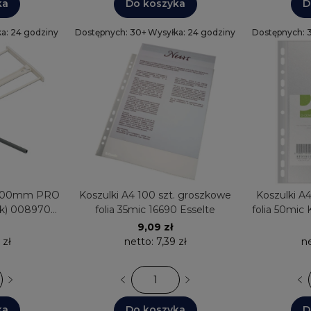
ka
Do koszyka
D
a: 24 godziny
Dostępnych: 30+
Wysyłka: 24 godziny
Dostępnych: 
y 100mm PRO
Koszulki A4 100 szt. groszkowe
Koszulki A
uk) 0089701
folia 35mic 16690 Esselte
folia 50mi
S
9,09 zł
 zł
netto:
7,39 zł
n
ka
Do koszyka
D