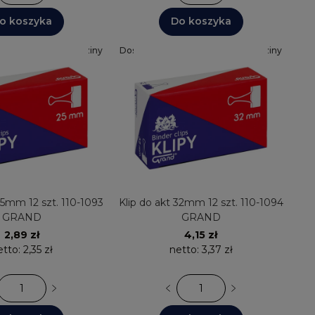
o koszyka
Do koszyka
30+
Wysyłka: 24 godziny
Dostępnych: 30+
Wysyłka: 24 godziny
25mm 12 szt. 110-1093
Klip do akt 32mm 12 szt. 110-1094
GRAND
GRAND
2,89 zł
4,15 zł
etto:
2,35 zł
netto:
3,37 zł