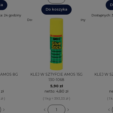
ka
D
Do koszyka
a: 24 godziny
Dostępnych: 
Dostępnych: 30+
Wysyłka: 24 godziny
AMOS 8G
KLEJ W SZTYFCIE AMOS 15G
KLEJ W S
130-1068
5,90 zł
 zł
netto:
4,80 zł
n
zł )
( 1 kg = 393,33 zł )
( 1 