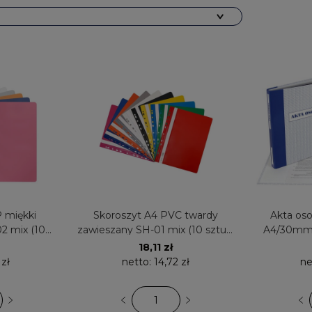
 miękki
Skoroszyt A4 PVC twardy
Akta os
2 mix (10
zawieszany SH-01 mix (10 sztuk)
A4/30mm 
RFOL
BIURFOL
18,11 zł
 zł
netto:
14,72 zł
ne