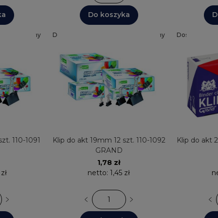
ka
Do koszyka
D
a: 24 godziny
Dostępnych: 30+
Wysyłka: 24 godziny
Dostępnych: 
zt. 110-1091
Klip do akt 19mm 12 szt. 110-1092
Klip do akt 
GRAND
1,78 zł
 zł
netto:
1,45 zł
n