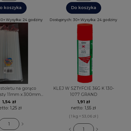
o koszyka
Do koszyka
30+
Wysyłka: 24 godziny
Dostępnych: 30+
Wysyłka: 24 godziny
istoletu na gorąco
KLEJ W SZTYFCIE 36G K 130-
ysty 11mm x 300mm
1077 GRAND
996 PASTELLO
1,54 zł
1,91 zł
etto:
1,25 zł
netto:
1,55 zł
( 1 kg = 53,06 zł )