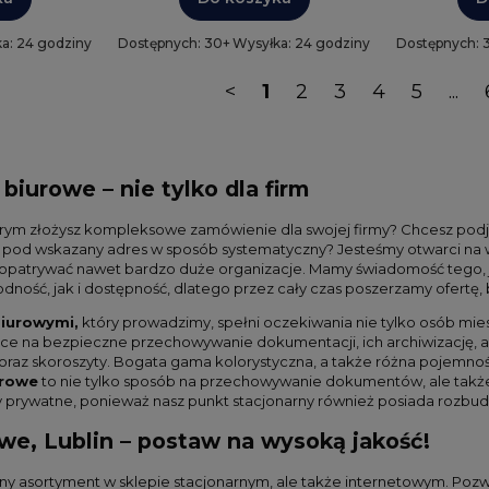
a: 24 godziny
Dostępnych: 30+
Wysyłka: 24 godziny
Dostępnych: 
<
1
2
3
4
5
...
 biurowe – nie tylko dla firm
órym złożysz kompleksowe zamówienie dla swojej firmy? Chcesz podj
e pod wskazany adres w sposób systematyczny? Jesteśmy otwarci na
aopatrywać nawet bardzo duże organizacje. Mamy świadomość tego,
dność, jak i dostępność, dlatego przez cały czas poszerzamy ofertę
biurowymi,
który prowadzimy, spełni oczekiwania nie tylko osób mies
ące na bezpieczne przechowywanie dokumentacji, ich archiwizację, al
raz skoroszyty. Bogata gama kolorystyczna, a także różna pojemn
urowe
to nie tylko sposób na przechowywanie dokumentów, ale także
y prywatne, ponieważ nasz punkt stacjonarny również posiada rozbu
owe, Lublin – postaw na wysoką jakość!
asortyment w sklepie stacjonarnym, ale także internetowym. Pozwala