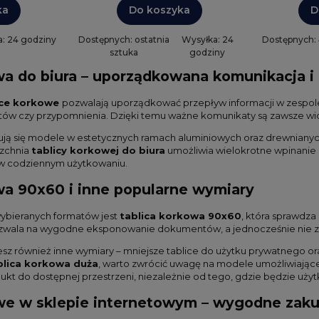
ka
Do koszyka
D
: 24 godziny
Dostępnych: ostatnia
Wysyłka: 24
Dostępnych:
sztuka
godziny
wa do biura – uporządkowana komunikacja i
ice korkowe
pozwalają uporządkować przepływ informacji w zespole.
w czy przypomnienia. Dzięki temu ważne komunikaty są zawsze wid
dują się modele w estetycznych ramach aluminiowych oraz drewnianyc
rzchnia
tablicy korkowej do biura
umożliwia wielokrotne wpinanie p
 w codziennym użytkowaniu.
wa 90x60 i inne popularne wymiary
wybieranych formatów jest
tablica korkowa 90x60
, która sprawdz
pozwala na wygodne eksponowanie dokumentów, a jednocześnie nie zaj
ziesz również inne wymiary – mniejsze tablice do użytku prywatnego
blica korkowa duża
, warto zwrócić uwagę na modele umożliwiające 
kt do dostępnej przestrzeni, niezależnie od tego, gdzie będzie uży
we w sklepie internetowym – wygodne zaku