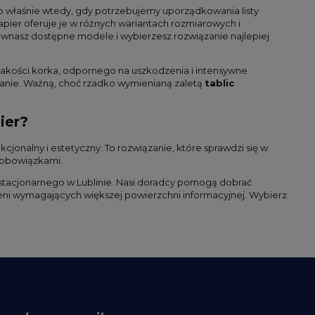
to właśnie wtedy, gdy potrzebujemy uporządkowania listy
pier oferuje je w różnych wariantach rozmiarowych i
nasz dostępne modele i wybierzesz rozwiązanie najlepiej
jakości korka, odpornego na uszkodzenia i intensywne
ianie. Ważną, choć rzadko wymienianą zaletą
tablic
ier?
cjonalny i estetyczny. To rozwiązanie, które sprawdzi się w
 obowiązkami.
stacjonarnego w Lublinie. Nasi doradcy pomogą dobrać
eni wymagających większej powierzchni informacyjnej. Wybierz