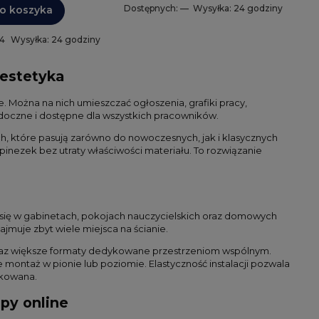
Dostępnych: —
Wysyłka: 24 godziny
o koszyka
 4
Wysyłka: 24 godziny
 estetyka
 Można na nich umieszczać ogłoszenia, grafiki pracy,
oczne i dostępne dla wszystkich pracowników.
h, które pasują zarówno do nowoczesnych, jak i klasycznych
inezek bez utraty właściwości materiału. To rozwiązanie
a się w gabinetach, pokojach nauczycielskich oraz domowych
muje zbyt wiele miejsca na ścianie.
 oraz większe formaty dedykowane przestrzeniom wspólnym.
montaż w pionie lub poziomie. Elastyczność instalacji pozwala
tkowana.
py online