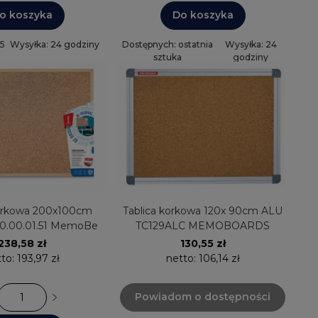
o koszyka
Do koszyka
 5
Wysyłka: 24 godziny
Dostępnych: ostatnia
Wysyłka: 24
sztuka
godziny
korkowa 200x100cm
Tablica korkowa 120x 90cm ALU
0.00.01.51 MemoBe
TC129ALC MEMOBOARDS
238,58 zł
130,55 zł
tto:
193,97 zł
netto:
106,14 zł
Powiadom o dostępności