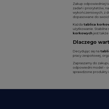
Zakup odpowiedniej ta
zadań i priorytetów, na
wykończeniowych, z do
dopasowane do swoich
Każda
tablica korko
użytkowanie. Stabilne
korkowych
jest także
Dlaczego wart
Decydując się na
tabl
pracy zespołowej, org
Zapraszamy do zakupu 
odpowiedni model – 
sprawdzone produkty i 