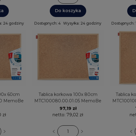
ka
Do koszyka
D
: 24 godziny
Dostępnych: 4
Wysyłka: 24 godziny
Dostępnych: 
100x 60cm
Tablica korkowa 100x 80cm
Tablica 
10 MemoBe
MTC100080.00.01.05 MemoBe
MTC10010
97,19 zł
 zł
netto:
79,02 zł
ne