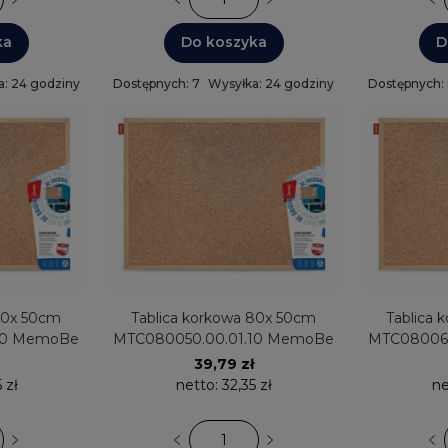
ka
Do koszyka
D
a: 24 godziny
Dostępnych: 7
Wysyłka: 24 godziny
Dostępnych:
Tablica korkowa 80x 50cm
Tablica korko
10 MemoBe
MTC080050.00.01.10 MemoBe
MTC080060
39,79 zł
 zł
netto:
32,35 zł
ne