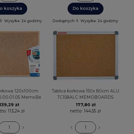
o koszyka
Do koszyka
 5
Wysyłka: 24 godziny
Dostępnych: 5
Wysyłka: 24 godziny
korkowa 120x100cm
Tablica korkowa 150x 80cm ALU
0.00.01.05 MemoBe
TC158ALC MEMOBOARDS
139,29 zł
177,80 zł
tto:
113,24 zł
netto:
144,55 zł