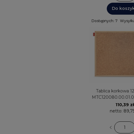
Do koszy
Dostępnych: 7
Wysyłka
Tablica korkowa 
MTC120080.00.01.
110,39 zł
netto:
89,75