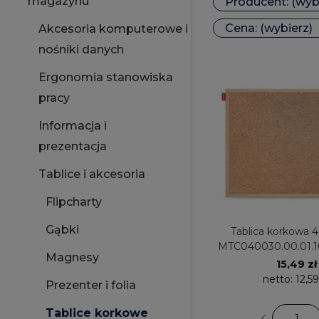
magazynu
Producent: (wyb
Cena: (wybierz)
Akcesoria komputerowe i
nośniki danych
Ergonomia stanowiska
pracy
Informacja i
prezentacja
Tablice i akcesoria
Flipcharty
Gąbki
Tablica korkowa 40x 30cm
MTC040030.00.01.
Magnesy
15,49 zł
netto:
12,59
Prezenter i folia
Tablice korkowe