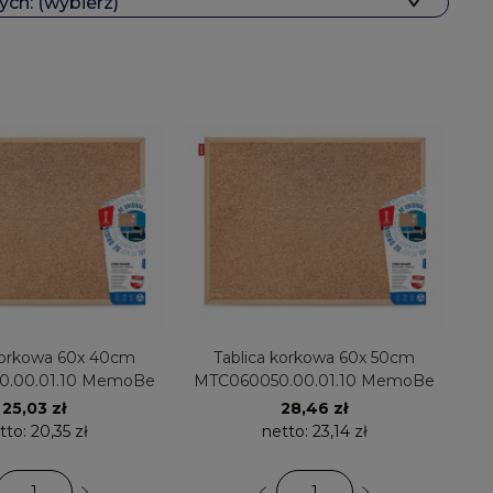
ch: (wybierz)
wa 60x 40cm
Tablica korkowa 60x 50cm
.00.01.10 MemoBe
MTC060050.00.01.10 MemoBe
25,03 zł
28,46 zł
tto:
20,35 zł
netto:
23,14 zł