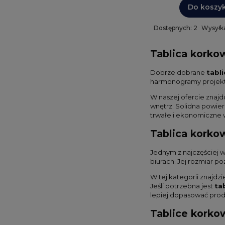
Do koszy
Dostępnych: 2
Wysyłka
Tablica korko
Dobrze dobrane
tabl
harmonogramy projektó
W naszej ofercie znaj
wnętrz. Solidna powie
trwałe i ekonomiczne
Tablica korko
Jednym z najczęściej 
biurach. Jej rozmiar 
W tej kategorii znajd
Jeśli potrzebna jest
ta
lepiej dopasować produ
Tablice korko