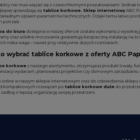
blicy nie musi wiązać się z czasochłonnymi poszukiwaniami. Jednak 
jlepiej sprawdzają się
tablice korkowe. Sklep internetowy
ABC Pa
kładnym opisem parametrów technicznych. Dzięki temu łatwo porów
 potrzeb.
wa do biura
dostępna w naszej ofercie została wykonana z wysokiej 
 ramy oraz solidne mocowania gwarantują bezpieczną instalację na śc
 ich niska waga – nawet przy relatywnie dużych rozmiarach.
o wybrać tablice korkowe z oferty ABC Pap
ice korkowe
z naszego asortymentu, otrzymujesz produkt trwały, funk
anizacji wydarzeń, planowaniu projektów czy domowym zarządzaniu
online w naszym sklepie internetowym oraz do odwiedzenia sklepu 
od kompaktowych rozwiązań po
tablice korkowe duże
do przestrz
zadbaj o lepszą organizację swojej przestrzeni.