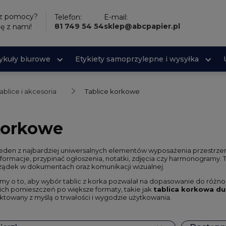
sz pomocy?
Telefon:
E-mail:
81 749 54 54
sklep@abcpapier.pl
ię z nami!
tykuły biurowe
Etykiety samoprzylepne i wysyłka
ablice i akcesoria
Tablice korkowe
korkowe
jeden z najbardziej uniwersalnych elementów wyposażenia przestrze
ormacje, przypinać ogłoszenia, notatki, zdjęcia czy harmonogramy. T
ądek w dokumentach oraz komunikacji wizualnej.
my o to, aby wybór tablic z korka pozwalał na dopasowanie do róż
ich pomieszczeń po większe formaty, takie jak
tablica korkowa du
ktowany z myślą o trwałości i wygodzie użytkowania.