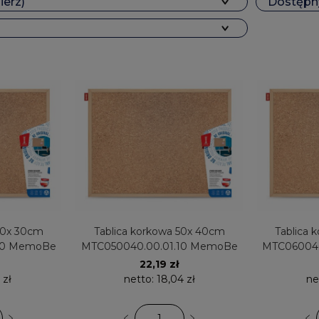
ierz)
Dostępny
Tablica korkowa 50x 40cm
Tablica korko
10 MemoBe
MTC050040.00.01.10 MemoBe
MTC060040
22,19 zł
 zł
netto:
18,04 zł
ne