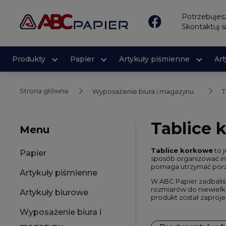
Potrzebuje
Skontaktuj s
Produkty
Papier
Artykuły piśmienne
Ar
Strona główna
Wyposażenie biura i magazynu
T
Tablice 
Menu
Tablice korkowe
to 
Papier
sposób organizować inf
pomaga utrzymać porz
Artykuły piśmienne
W ABC Papier zadbaliś
rozmiarów do niewielk
Artykuły biurowe
produkt został zaproje
Wyposażenie biura i