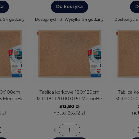
ka
Do koszyka
D
: 24 godziny
Dostępnych: 3
Wysyłka: 24 godziny
Dostępnych:
150x100cm
Tablica korkowa 180x120cm
Tablica 
05 MemoBe
MTC180120.00.01.51 MemoBe
MTC20010
313,80 zł
5 zł
netto:
255,12 zł
ne