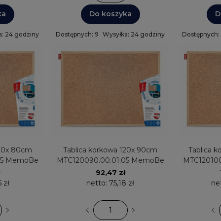
ka
Do koszyka
D
: 24 godziny
Dostępnych: 9
Wysyłka: 24 godziny
Dostępnych:
120x 80cm
Tablica korkowa 120x 90cm
Tablica 
05 MemoBe
MTC120090.00.01.05 MemoBe
MTC12010
92,47 zł
 zł
netto:
75,18 zł
ne