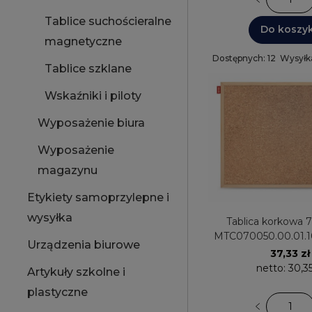
Tablice suchościeralne
Do koszy
magnetyczne
Dostępnych: 12
Wysyłk
Tablice szklane
Wskaźniki i piloty
Wyposażenie biura
Wyposażenie
magazynu
Etykiety samoprzylepne i
wysyłka
Tablica korkowa 70x 50cm
MTC070050.00.01.
Urządzenia biurowe
37,33 zł
netto:
30,35
Artykuły szkolne i
plastyczne