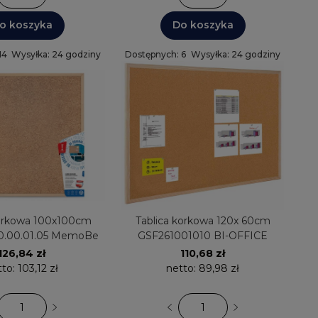
o koszyka
Do koszyka
14
Wysyłka: 24 godziny
Dostępnych: 6
Wysyłka: 24 godziny
korkowa 100x100cm
Tablica korkowa 120x 60cm
0.00.01.05 MemoBe
GSF261001010 BI-OFFICE
126,84 zł
110,68 zł
tto:
103,12 zł
netto:
89,98 zł