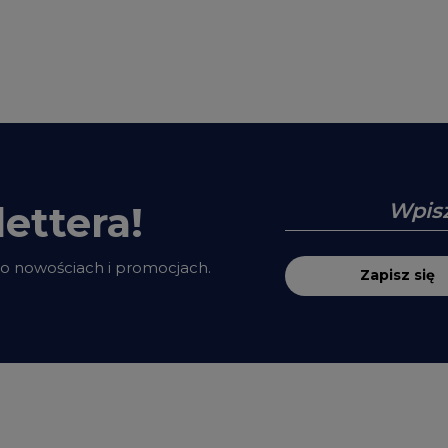
ettera!
 o nowościach i promocjach.
Zapisz się