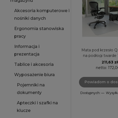
magazynu
Akcesoria komputerowe i
nośniki danych
Ergonomia stanowiska
pracy
Informacja i
Mata pod krzesło
prezentacja
na podłogi twarde
prostokątna K
211,63 zł
Tablice i akcesoria
netto:
172,0
Wyposażenie biura
Powiadom o dos
Pojemniki na
dokumenty
Dostępnych: —
Wysyłk
Apteczki i szafki na
klucze