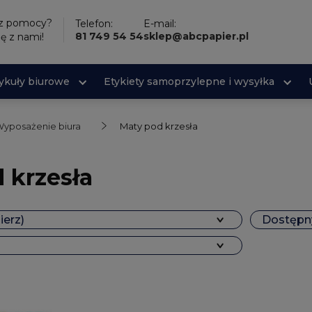
sz pomocy?
Telefon:
E-mail:
81 749 54 54
sklep@abcpapier.pl
ię z nami!
tykuły biurowe
Etykiety samoprzylepne i wysyłka
yposażenie biura
Maty pod krzesła
 krzesła
ierz)
Dostępny