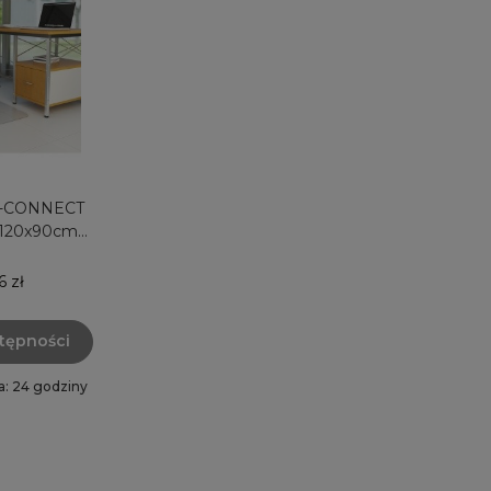
 Q-CONNECT
 120x90cm
F15900
6 zł
tępności
a: 24 godziny