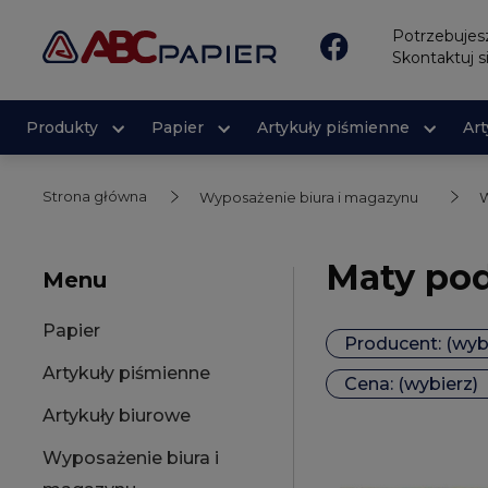
Potrzebuje
Skontaktuj s
Produkty
Papier
Artykuły piśmienne
Ar
Strona główna
Wyposażenie biura i magazynu
W
Maty pod
Menu
Papier
Producent: (wyb
Artykuły piśmienne
Cena: (wybierz)
Artykuły biurowe
Wyposażenie biura i