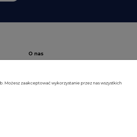
O nas
O Firmie
Facebook
zeb. Możesz zaakceptować wykorzystanie przez nas wszystkich
Kontakt
Blog