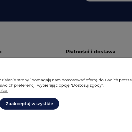
o
Płatności i dostawa
ienia
Formy płatności
onta
Dostawa
 działanie strony i pomagają nam dostosować ofertę do Twoich potr
 swoich preferencji, wybierając opcję "Dostosuj zgody".
ia
ści.
Zaakceptuj wszystkie
Projekt i wykonanie:
Ecommercy.pl