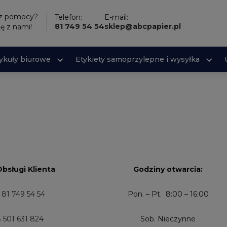
sz pomocy?
Telefon:
E-mail:
81 749 54 54
sklep@abcpapier.pl
ię z nami!
tykuły biurowe
Etykiety samoprzylepne i wysyłka
Obsługi Klienta
Godziny otwarcia:
 81 749 54 54
Pon. – Pt. 8:00 – 16:00
 501 631 824
Sob. Nieczynne