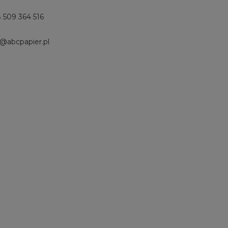
 509 364 516
p@abcpapier.pl