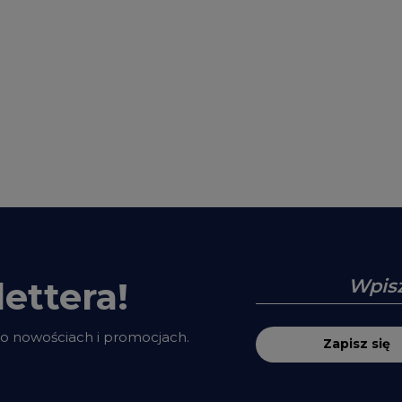
ettera!
 o nowościach i promocjach.
Zapisz się