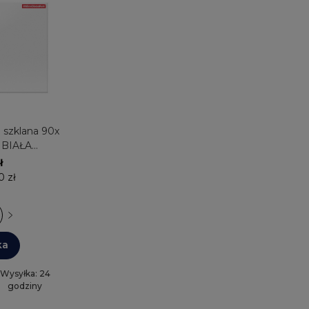
klana 90x
 BIAŁA
MOBOARDS
ł
0 zł
ka
Wysyłka: 24
godziny