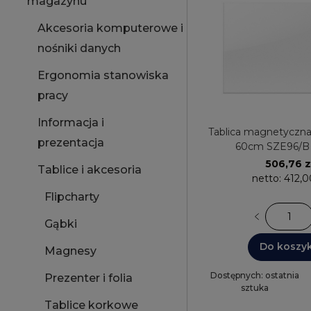
magazynu
Akcesoria komputerowe i
nośniki danych
Ergonomia stanowiska
pracy
Informacja i
Tablica magnetyczna sz
prezentacja
60cm SZE96/B
PROJEKCYJNA ME
506,76 z
Tablice i akcesoria
netto:
412,0
Flipcharty
Gąbki
Do koszy
Magnesy
Dostępnych: ostatnia
Prezenter i folia
sztuka
Tablice korkowe