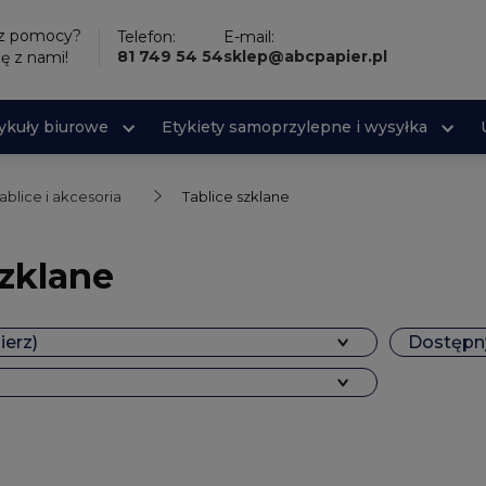
sz pomocy?
Telefon:
E-mail:
81 749 54 54
sklep@abcpapier.pl
ię z nami!
tykuły biurowe
Etykiety samoprzylepne i wysyłka
ablice i akcesoria
Tablice szklane
szklane
ierz)
Dostępny