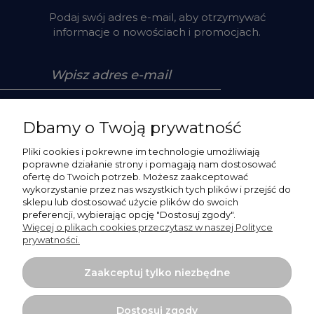
Podaj swój adres e-mail, aby otrzymywać
informacje o nowościach i promocjach.
Zapisz się
Dbamy o Twoją prywatność
Pliki cookies i pokrewne im technologie umożliwiają
poprawne działanie strony i pomagają nam dostosować
ofertę do Twoich potrzeb. Możesz zaakceptować
Pomoc
wykorzystanie przez nas wszystkich tych plików i przejść do
sklepu lub dostosować użycie plików do swoich
preferencji, wybierając opcję "Dostosuj zgody".
Moje konto
Więcej o plikach cookies przeczytasz w naszej Polityce
prywatności.
Płatności i dostawa
Zaakceptuj tylko niezbędne
O nas
Dostosuj zgody