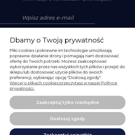
Zapisz się
Dbamy o Twoją prywatność
Pliki cookies i pokrewne im technologie umożliwiają
poprawne działanie strony i pomagają nam dostosować
ofertę do Twoich potrzeb. Możesz zaakceptować
Pomoc
wykorzystanie przez nas wszystkich tych plików i przejść do
sklepu lub dostosować użycie plików do swoich
preferencji, wybierając opcję "Dostosuj zgody".
Moje konto
Więcej o plikach cookies przeczytasz w naszej Polityce
prywatności.
Płatności i dostawa
Zaakceptuj tylko niezbędne
O nas
Dostosuj zgody
Zaakceptuj wszystkie