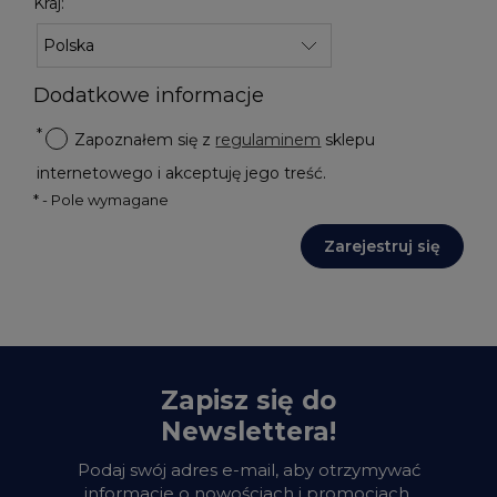
Kraj:
Dodatkowe informacje
*
Zapoznałem się z
regulaminem
sklepu
internetowego i akceptuję jego treść.
*
- Pole wymagane
Zarejestruj się
Zapisz się do
Newslettera!
Podaj swój adres e-mail, aby otrzymywać
informacje o nowościach i promocjach.