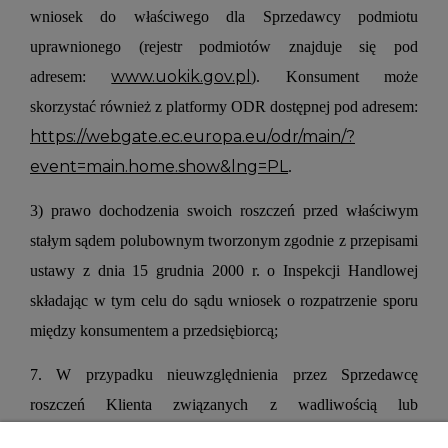
wniosek do właściwego dla Sprzedawcy podmiotu
uprawnionego (rejestr podmiotów znajduje się pod
www.uokik.gov.pl
adresem:
). Konsument może
skorzystać również z platformy ODR dostępnej pod adresem:
https://webgate.ec.europa.eu/odr/main/?
event=main.home.show&lng=PL
.
3) prawo dochodzenia swoich roszczeń przed właściwym
stałym sądem polubownym tworzonym zgodnie z przepisami
ustawy z dnia 15 grudnia 2000 r. o Inspekcji Handlowej
składając w tym celu do sądu wniosek o rozpatrzenie sporu
między konsumentem a przedsiębiorcą;
7. W przypadku nieuwzględnienia przez Sprzedawcę
roszczeń Klienta związanych z wadliwością lub
niezgodnością towaru z umową, Sprzedawca informuje