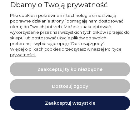
Dbamy o Twoją prywatność
Klienta o podmiocie uprawnionym właściwym do
rozwiązania sporu pomiędzy Konsumentem a Sprzedawcą
Pliki cookies i pokrewne im technologie umożliwiają
poprawne działanie strony i pomagają nam dostosować
oraz o tym, czy zamierza wziąć udział w postępowaniu w
ofertę do Twoich potrzeb. Możesz zaakceptować
wykorzystanie przez nas wszystkich tych plików i przejść do
sprawie pozasądowego rozwiązywania sporów
sklepu lub dostosować użycie plików do swoich
konsumenckich, czy też odmawia takiego udziału.
preferencji, wybierając opcję "Dostosuj zgody".
Więcej o plikach cookies przeczytasz w naszej Polityce
prywatności.
Postanowienia końcowe
Zaakceptuj tylko niezbędne
Artykuł 9
Dostosuj zgody
1. Administratorem danych osobowych Klientów jest
Zaakceptuj wszystkie
Sprzedawca - ABC PAPIER, ul. Związkowa 27, 20-148
Lublin
2. Dane osobowe Klientów są zbierane i przetwarzane przez
Sprzedawcę w celu realizacji zawartej z Klientem umowy