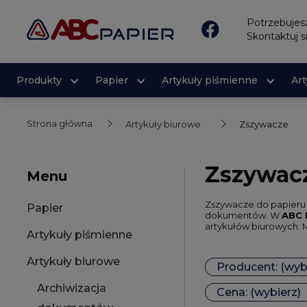
Potrzebuje
Skontaktuj s
Produkty
Papier
Artykuły piśmienne
Ar
Strona główna
Artykuły biurowe
Zszywacze
Zszywac
Menu
Zszywacze do papieru 
Papier
dokumentów. W
ABC 
artykułów biurowych. M
Artykuły piśmienne
Artykuły biurowe
Producent: (wyb
Archiwizacja
Cena: (wybierz)