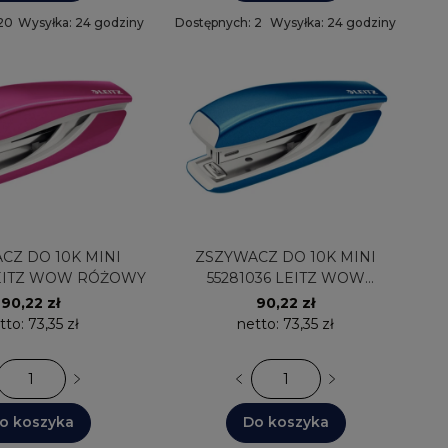
20
Wysyłka: 24 godziny
Dostępnych: 2
Wysyłka: 24 godziny
O 10K MINI
ZSZYWACZ DO 10K MINI
LEITZ WOW RÓŻOWY
55281036 LEITZ WOW
NIEBIESKI
90,22 zł
90,22 zł
tto:
73,35 zł
netto:
73,35 zł
o koszyka
Do koszyka