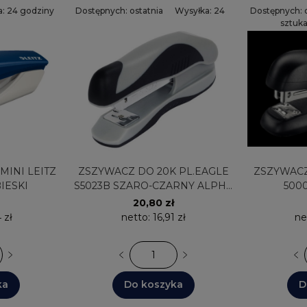
: 24 godziny
Dostępnych: ostatnia
Wysyłka: 24
Dostępnych: o
sztuka
godziny
sztuk
ZSZYWACZ DO 20K PL.EAGLE
ZSZYWACZ DO 20K 
BIESKI
S5023B SZARO-CZARNY ALPHA
500
110-1284
20,80 zł
 zł
netto:
16,91 zł
ne
ka
Do koszyka
D