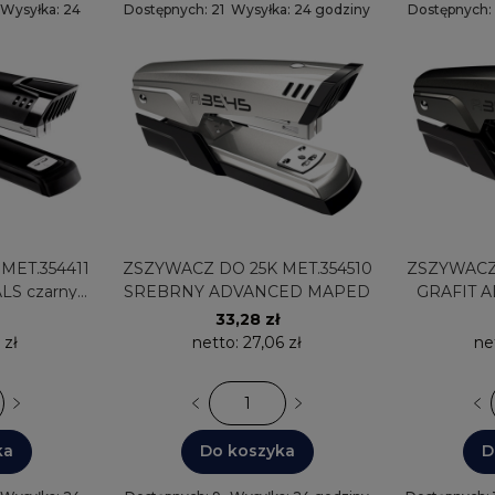
Wysyłka: 24
Dostępnych: 21
Wysyłka: 24 godziny
Dostępnych:
godziny
ZSZYWACZ DO 25K MET.354510
ZSZYWACZ DO 25K ME
S czarny
SREBRNY ADVANCED MAPED
GRAFIT 
ynek
33,28 zł
 zł
netto:
27,06 zł
ne
ka
Do koszyka
D