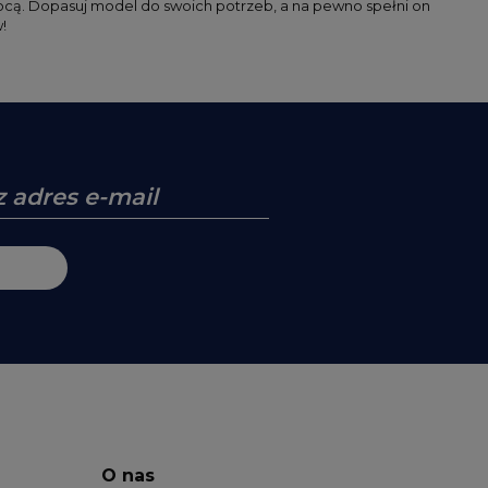
mocą. Dopasuj model do swoich potrzeb, a na pewno spełni on
!
O nas