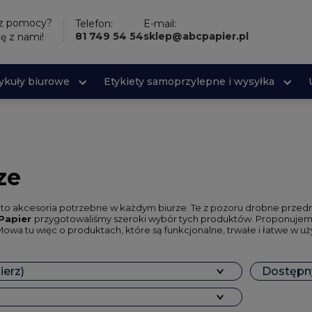
sz pomocy?
Telefon:
E-mail:
81 749 54 54
sklep@abcpapier.pl
ię z nami!
tykuły biurowe
Etykiety samoprzylepne i wysyłka
ze
to akcesoria potrzebne w każdym biurze. Te z pozoru drobne przedmio
Papier
przygotowaliśmy szeroki wybór tych produktów. Proponuje
owa tu więc o produktach, które są funkcjonalne, trwałe i łatwe w u
ierz)
Dostępny