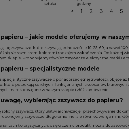
sztuka
godziny
<
1
2
3
4
5
papieru – jakie modele oferujemy w naszym
ują się zszywacze, które zszywają jednocześnie 10, 25, 60, a nawet 
 różnią się rozmiarem, kolorem i rodzajem wykończenia. Do każdej w
m sklepie. Proponujemy również zszywacze elektryczne marki Leitz
papieru – specjalistyczne modele
ż specjalistyczne zszywacze o ponadprzeciętnej trwałości, objęte aż
, które poszukują solidnych i funkcjonalnych akcesoriów biurowych 
ych marek dostępne w naszym sklepie i złóż zamówienie!
 uwagę, wybierając zszywacz do papieru?
 solidny zszywacz, który ułatwi archiwizację i przechowywanie do
Proponujemy zszywacze długoramienne, ale również wersje mini, które
ariantach kolorystycznych, dzięki czemu produkt można dopasować do