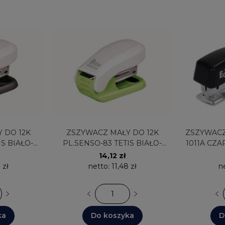
ZSZYWACZ MAŁY DO 12K
ZSZYWACZ MINI NO10 DO
IS BIAŁO-
PL.SENSO-83 TETIS BIAŁO-
1011A CZA
ZIELONY
14,12 zł
 zł
netto:
11,48 zł
n
ka
Do koszyka
D