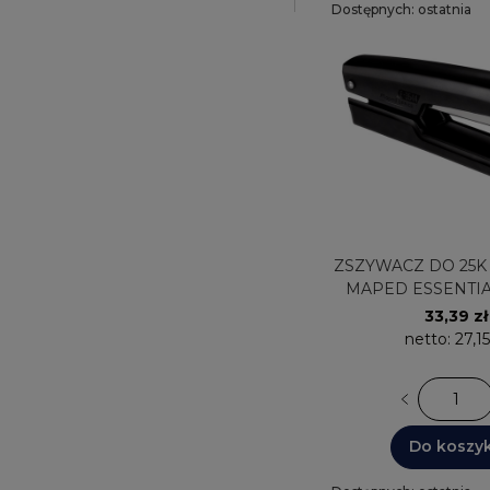
Dostępnych: ostatnia
sztuka
ZSZYWACZ DO 25K MET.354411
MAPED ESSENTIAL
długi magaz
33,39 zł
netto:
27,15
Do koszy