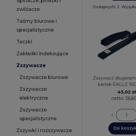
Spinacze, pinezki i
Dostępnych: 2
Wysyłka
zwilżacze
Taśmy biurowe i
specjalistyczne
Teczki
Zakładki indeksujące
Zszywacze
Zszywacze biurowe
Zszywacz długoram
kartek EAGLE 950
Zszywacze
45,02 zł
elektryczne
netto:
36,60
Zszywacze
specjalistyczne
Do koszy
Zszywki i rozszywacze