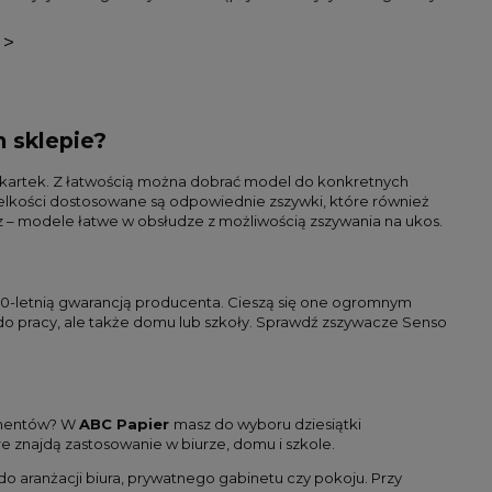
>
 sklepie?
100 kartek. Z łatwością można dobrać model do konkretnych
ielkości dostosowane są odpowiednie zszywki, które również
 – modele łatwe w obsłudze z możliwością zszywania na ukos.
 10-letnią gwarancją producenta. Cieszą się one ogromnym
do pracy, ale także domu lub szkoły. Sprawdź zszywacze Senso
kumentów? W
ABC Papier
masz do wyboru dziesiątki
 znajdą zastosowanie w biurze, domu i szkole.
 aranżacji biura, prywatnego gabinetu czy pokoju. Przy