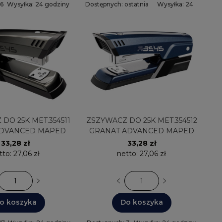
 6
Wysyłka: 24 godziny
Dostępnych: ostatnia
Wysyłka: 24
sztuka
godziny
T.354511
ZSZYWACZ DO 25K MET.354512
ADVANCED MAPED
GRANAT ADVANCED MAPED
33,28 zł
33,28 zł
tto:
27,06 zł
netto:
27,06 zł
o koszyka
Do koszyka