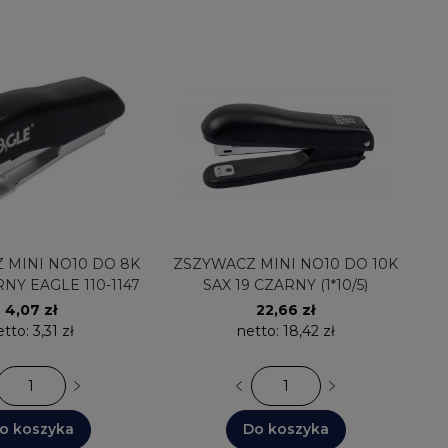
 8K
ZSZYWACZ MINI NO10 DO 10K
RNY EAGLE 110-1147
SAX 19 CZARNY (1*10/5)
4,07 zł
22,66 zł
etto:
3,31 zł
netto:
18,42 zł
o koszyka
Do koszyka