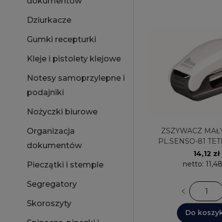
dokumentów
Dziurkacze
Gumki recepturki
Kleje i pistolety klejowe
Notesy samoprzylepne i
podajniki
Nożyczki biurowe
ZSZYWACZ MAŁY DO 12K
Organizacja
PL.SENSO-81 TET
dokumentów
CZARNY
14,12 zł
netto:
11,48
Pieczątki i stemple
Segregatory
Skoroszyty
Do koszy