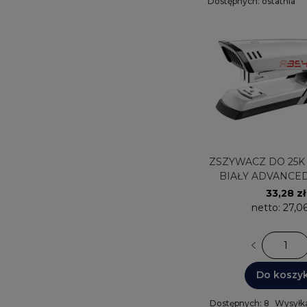
Dostępnych: ostatnia
sztuka
ZSZYWACZ DO 25K MET.354513
BIAŁY ADVANCE
33,28 zł
netto:
27,06
Do koszy
Dostępnych: 8
Wysyłka