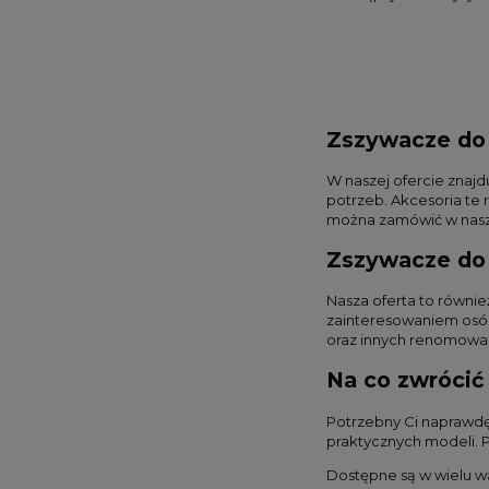
Zszywacze do 
W naszej ofercie znajd
potrzeb. Akcesoria te
można zamówić w naszy
Zszywacze do 
Nasza oferta to równie
zainteresowaniem osób
oraz innych renomowan
Na co zwrócić
Potrzebny Ci naprawdę
praktycznych modeli. 
Dostępne są w wielu w