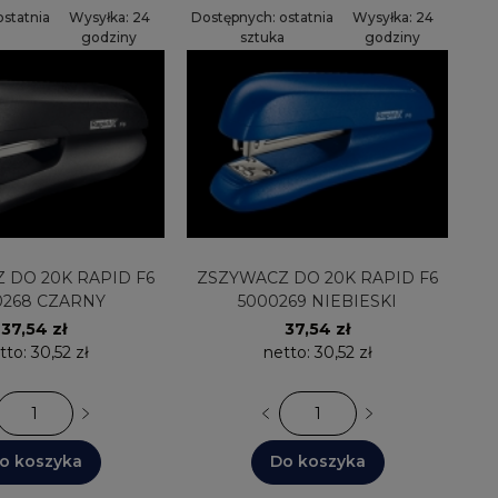
statnia
Wysyłka: 24
Dostępnych: ostatnia
Wysyłka: 24
a
godziny
sztuka
godziny
RAPID F6
ZSZYWACZ DO 20K RAPID F6
0268 CZARNY
5000269 NIEBIESKI
37,54 zł
37,54 zł
tto:
30,52 zł
netto:
30,52 zł
o koszyka
Do koszyka