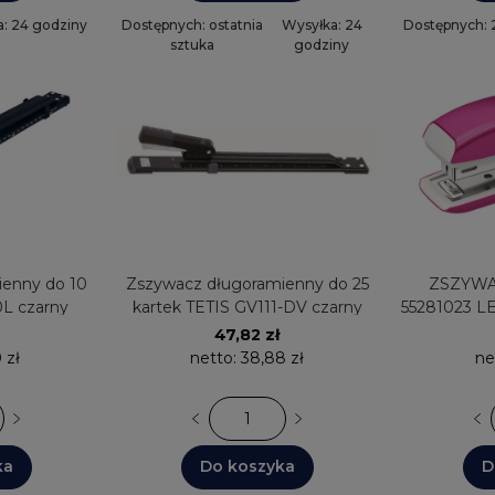
: 24 godziny
Dostępnych: ostatnia
Wysyłka: 24
Dostępnych: 
sztuka
godziny
ienny do 10
Zszywacz długoramienny do 25
ZSZYWACZ D
L czarny
kartek TETIS GV111-DV czarny
55281023 
47,82 zł
 zł
netto:
38,88 zł
ne
ka
Do koszyka
D