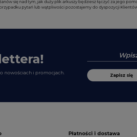
anów się nad tym, jak duży plik arkuszy będziesz łączyć za jego po
przypadku pytań lub wątpliwości pozostajemy do dyspozycji Klientów
ettera!
 o nowościach i promocjach.
Zapisz się
o
Płatności i dostawa