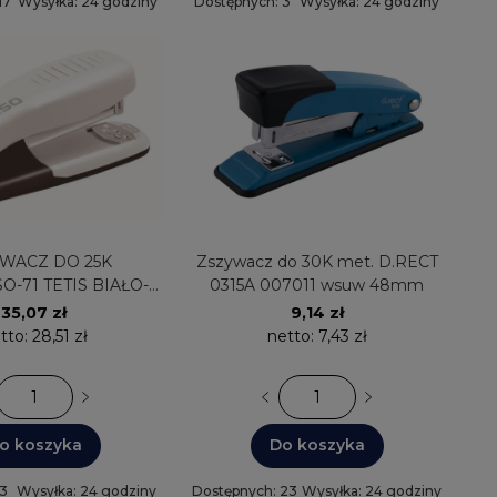
17
Wysyłka: 24 godziny
Dostępnych: 3
Wysyłka: 24 godziny
ACZ DO 25K
Zszywacz do 30K met. D.RECT
O-71 TETIS BIAŁO-
0315A 007011 wsuw 48mm
CZARNY
35,07 zł
9,14 zł
tto:
28,51 zł
netto:
7,43 zł
o koszyka
Do koszyka
 3
Wysyłka: 24 godziny
Dostępnych: 23
Wysyłka: 24 godziny