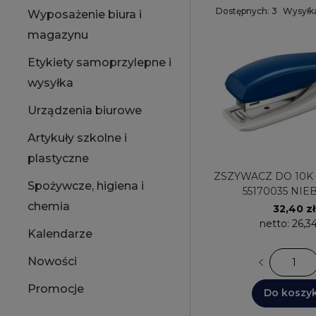
Dostępnych: 3
Wysyłka
Wyposażenie biura i
magazynu
Etykiety samoprzylepne i
wysyłka
Urządzenia biurowe
Artykuły szkolne i
plastyczne
ZSZYWACZ DO 10K MINI LEITZ
Spożywcze, higiena i
55170035 NIE
chemia
32,40 zł
netto:
26,34
Kalendarze
Nowości
Promocje
Do koszy