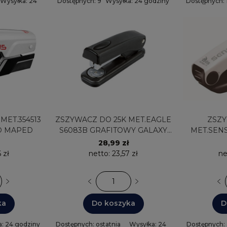
Wysyłka: 24
Dostępnych: 9
Wysyłka: 24 godziny
Dostępnych: 
godziny
ZSZYWACZ DO 25K MET.EAGLE
ZSZYW
D MAPED
S6083B GRAFITOWY GALAXY
MET.SENS
110-1449
28,99 zł
 zł
netto:
23,57 zł
ne
ka
Do koszyka
D
: 24 godziny
Dostępnych: ostatnia
Wysyłka: 24
Dostępnych: