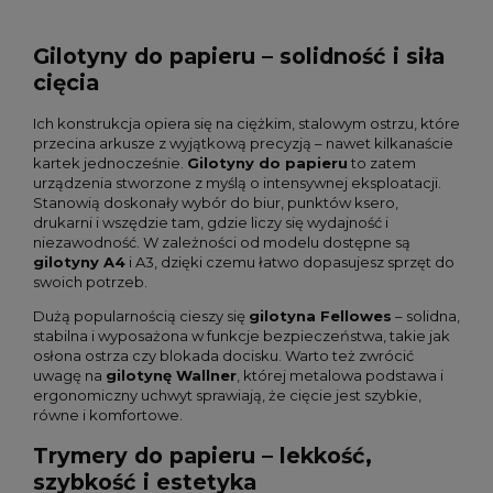
Gilotyny do papieru – solidność i siła
cięcia
Ich konstrukcja opiera się na ciężkim, stalowym ostrzu, które
przecina arkusze z wyjątkową precyzją – nawet kilkanaście
kartek jednocześnie.
Gilotyny do papieru
to zatem
urządzenia stworzone z myślą o intensywnej eksploatacji.
Stanowią doskonały wybór do biur, punktów ksero,
drukarni i wszędzie tam, gdzie liczy się wydajność i
niezawodność. W zależności od modelu dostępne są
gilotyny A4
i A3, dzięki czemu łatwo dopasujesz sprzęt do
swoich potrzeb.
Dużą popularnością cieszy się
gilotyna Fellowes
– solidna,
stabilna i wyposażona w funkcje bezpieczeństwa, takie jak
osłona ostrza czy blokada docisku. Warto też zwrócić
uwagę na
gilotynę Wallner
, której metalowa podstawa i
ergonomiczny uchwyt sprawiają, że cięcie jest szybkie,
równe i komfortowe.
Trymery do papieru – lekkość,
szybkość i estetyka