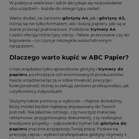
W praktyce wiele biur i szkół decyduje się na posiadanie
obu urządzeń – każde do innego typu zadań.
Warto dodać, że zarówno
gilotyny A4
, jak i
gilotyny A3,
różnią się nie tylko formatem, ale i ilością papieru, jaki są w
stanie przeciąć jednorazowo. Podobnie
trymery A4
często oferują różne typy ostrzy – faliste, przerywane czy do
bigowania – co czyni je niezwykle wszechstronnym
narzędziem.
Dlaczego warto kupić w ABC Papier?
U nas znajdziesz tylko sprawdzone gilotyny i
trymery do
papieru
, pochodzące od renomowanych producentów.
Nasze urządzenia łączą w sobie trwałość, precyzję i
funkcjonalność, której oczekują zarówno profesjonaliści, jak
i użytkownicy indywidualni.
Służymy także pomocą w wyborze – chętnie doradzimy,
który model będzie najlepiej dopasowany do Twoich
potrzeb. Niezależnie od tego, czy tworzysz materiały
reklamowe, przygotowujesz dokumenty, czy realizujesz
kreatywne projekty – odpowiedni trymer lub
gilotyna do
papieru
znacznie przyspieszy Twoją pracę. Postaw na
precyzję cięcia – wybierz profesjonalne gilotyny i trymery z