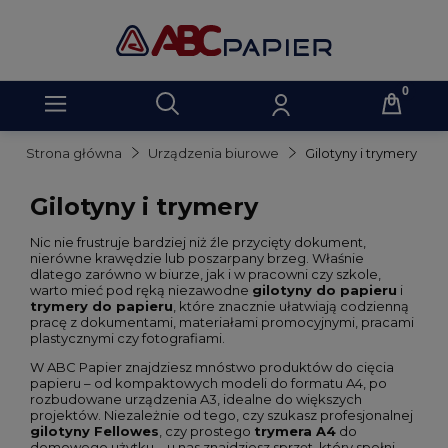
Strona główna
Urządzenia biurowe
Gilotyny i trymery
Gilotyny i trymery
Nic nie frustruje bardziej niż źle przycięty dokument,
nierówne krawędzie lub poszarpany brzeg. Właśnie
dlatego zarówno w biurze, jak i w pracowni czy szkole,
warto mieć pod ręką niezawodne
gilotyny do papieru
i
trymery do papieru
, które znacznie ułatwiają codzienną
pracę z dokumentami, materiałami promocyjnymi, pracami
plastycznymi czy fotografiami.
W ABC Papier znajdziesz mnóstwo produktów do cięcia
papieru – od kompaktowych modeli do formatu A4, po
rozbudowane urządzenia A3, idealne do większych
projektów. Niezależnie od tego, czy szukasz profesjonalnej
gilotyny Fellowes
, czy prostego
trymera A4
do
domowego użytku – u nas znajdziesz sprzęt, który spełni