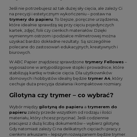
Jeśli nie potrzebujesz aż tak dużej siły cięcia, ale zależy Ci
na precyzji i estetycznym wykończeniu – postaw na
trymery do papieru
. To lżejsze, poręczne urządzenia,
które idealnie sprawdzą się przy cięciu pojedynczych
kartek, zdjęć, folii czy cienkich materiałów. Dzięki
wymiennym ostrzom i podziałce milimetrowej można
uzyskać bardzo dokładne rezultaty. Są szczególnie
polecane do zastosowań edukacyjnych, kreatywnych i
biurowych.
W ABC Papier znajdziesz sprawdzone
trymery Fellowes
–
wyposażone w antypoślizgowe stopki i prowadnice, które
stabilizują kartkę w trakcie cięcia. Dla użytkowników
domowych i hobbystów idealny będzie
trymer A4
, który
cechuje duża precyzja działania i kompaktowe rozmiary.
Gilotyna czy trymer – co wybrać?
Wybór między
gilotyną do papieru
a
trymerem do
papieru
zależy przede wszystkim od rodzaju i ilości
materiału, który chcesz przycinać. Jeśli codziennie
pracujesz z dużą liczbą dokumentów – wybierz gilotynę.
Gdy natomiast zależy Ci na delikatnych cięciach i pracy z
cienkimi arkuszami – lepszym rozwiązaniem będzie trymer.