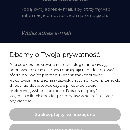
Podaj swój adres e-mail, aby otrzymywać
informacje o nowościach i promocjach.
Zapisz się
Dbamy o Twoją prywatność
Pliki cookies i pokrewne im technologie umożliwiają
poprawne działanie strony i pomagają nam dostosować
ofertę do Twoich potrzeb. Możesz zaakceptować
Pomoc
wykorzystanie przez nas wszystkich tych plików i przejść do
sklepu lub dostosować użycie plików do swoich
preferencji, wybierając opcję "Dostosuj zgody".
Moje konto
Więcej o plikach cookies przeczytasz w naszej Polityce
prywatności.
Płatności i dostawa
Zaakceptuj tylko niezbędne
O nas