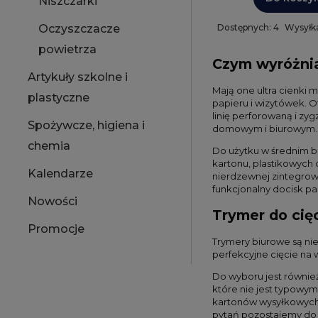
Niszczarki
Dostępnych: 4
Wysyłka
Oczyszczacze
powietrza
Czym wyróżnia
Artykuły szkolne i
Mają one ultra cienki 
plastyczne
papieru i wizytówek. Of
linię perforowaną i zy
Spożywcze, higiena i
domowym i biurowym.
chemia
Do użytku w średnim bi
kartonu, plastikowych 
Kalendarze
nierdzewnej zintegro
funkcjonalny docisk pa
Nowości
Trymer do cię
Promocje
Trymery biurowe są ni
perfekcyjne cięcie na
Do wyboru jest również
które nie jest typowy
kartonów wysyłkowych, 
pytań pozostajemy do 