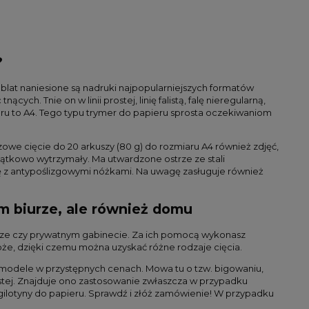
?
blat naniesione są nadruki najpopularniejszych formatów
ch. Tnie on w linii prostej, linię falistą, falę nieregularną,
eru to A4. Tego typu trymer do papieru sprosta oczekiwaniom
owe cięcie do 20 arkuszy (80 g) do rozmiaru A4 również zdjęć,
jątkowo wytrzymały. Ma utwardzone ostrze ze stali
z antypoślizgowymi nóżkami. Na uwagę zasługuje również
m biurze, ale również domu
urze czy prywatnym gabinecie. Za ich pomocą wykonasz
że, dzięki czemu można uzyskać różne rodzaje cięcia.
u modele w przystępnych cenach. Mowa tu o tzw. bigowaniu,
stej. Znajduje ono zastosowanie zwłaszcza w przypadku
 gilotyny do papieru. Sprawdź i złóż zamówienie! W przypadku