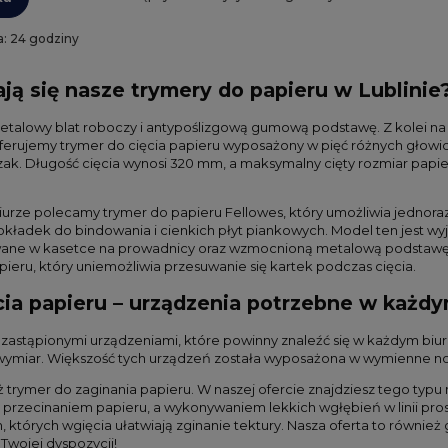
: 24 godziny
ją się nasze trymery do papieru w Lublinie
metalowy blat roboczy i antypoślizgową gumową podstawę. Z kolei na 
erujemy trymer do cięcia papieru wyposażony w pięć różnych głowic tnący
gzak. Długość cięcia wynosi 320 mm, a maksymalny cięty rozmiar papi
urze polecamy trymer do papieru Fellowes, który umożliwia jednoraz
okładek do bindowania i cienkich płyt piankowych. Model ten jest wy
wane w kasetce na prowadnicy oraz wzmocnioną metalową podstawę 
pieru, który uniemożliwia przesuwanie się kartek podczas cięcia.
cia papieru – urządzenia potrzebne w każdy
ezastąpionymi urządzeniami, które powinny znaleźć się w każdym bi
 wymiar. Większość tych urządzeń została wyposażona w wymienne no
 trymer do zaginania papieru. W naszej ofercie znajdziesz tego typ
m przecinaniem papieru, a wykonywaniem lekkich wgłębień w linii pro
których wgięcia ułatwiają zginanie tektury. Nasza oferta to również
Twojej dyspozycji!