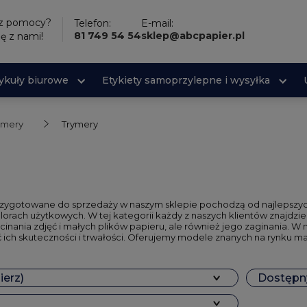
sz pomocy?
Telefon:
E-mail:
81 749 54 54
sklep@abcpapier.pl
ię z nami!
tykuły biurowe
Etykiety samoprzylepne i wysyłka
rymery
Trymery
rzygotowane do sprzedaży w naszym sklepie pochodzą od najlepszy
alorach użytkowych. W tej kategorii każdy z naszych klientów znajd
inania zdjęć i małych plików papieru, ale również jego zaginania. W n
ch skuteczności i trwałości. Oferujemy modele znanych na rynku mar
ierz)
Dostępny