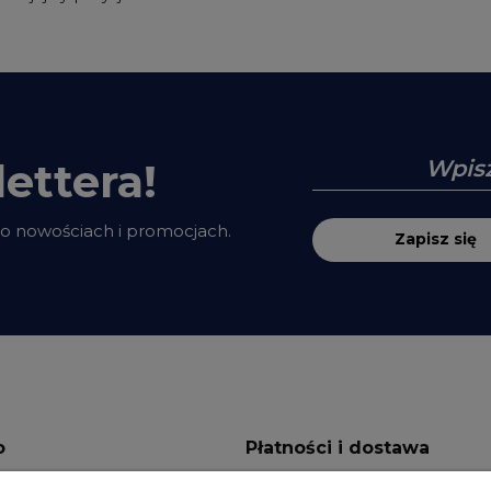
ettera!
 o nowościach i promocjach.
Zapisz się
o
Płatności i dostawa