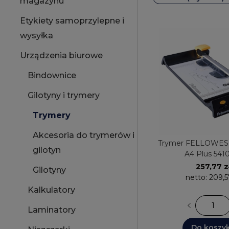
magazynu
Etykiety samoprzylepne i
wysyłka
Urządzenia biurowe
Bindownice
Gilotyny i trymery
Trymery
Akcesoria do trymerów i
Trymer FELLOWES
gilotyn
A4 Plus 541
257,77 z
Gilotyny
netto:
209,5
Kalkulatory
Laminatory
Do koszy