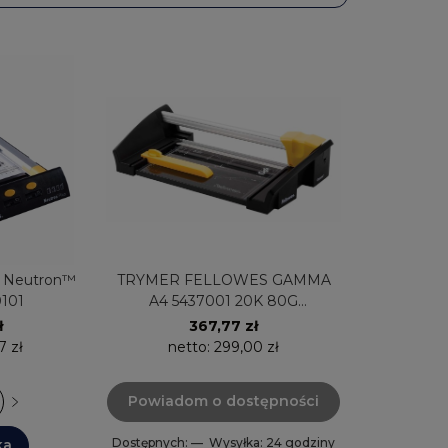
 Neutron™
TRYMER FELLOWES GAMMA
0101
A4 5437001 20K 80G
DL.CI.320MM
ł
367,77 zł
7 zł
netto:
299,00 zł
Powiadom o dostępności
Dostępnych: —
Wysyłka: 24 godziny
ka