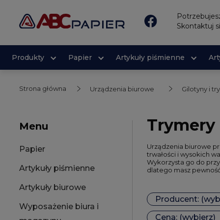
Potrzebuje
Skontaktuj s
Produkty
Papier
Artykuły piśmienne
Ar
Strona główna
Urządzenia biurowe
Gilotyny i t
Trymery
Menu
Urządzenia biurowe p
Papier
trwałości i wysokich w
Wykorzysta go do przyc
Artykuły piśmienne
dlatego masz pewność i
Artykuły biurowe
Producent: (wyb
Wyposażenie biura i
Cena: (wybierz)