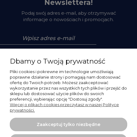
Newslettera!
Podaj swój adres e-mail, aby otrzymywać
informacje o nowościach i promocjach.
Zapisz się
Dbamy o Twoją prywatność
Pliki cookies i pokrewne im technologie umożliwiają
poprawne działanie strony i pomagają nam dostosować
ofertę do Twoich potrzeb. Możesz zaakceptować
Pomoc
wykorzystanie przez nas wszystkich tych plików i przejść do
sklepu lub dostosować użycie plików do swoich
preferencji, wybierając opcję "Dostosuj zgody".
Moje konto
Więcej o plikach cookies przeczytasz w naszej Polityce
prywatności.
Płatności i dostawa
Zaakceptuj tylko niezbędne
O nas