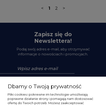
<
1
2
>
Zapisz się do
Newslettera!
Podaj swój adres e-mail, aby otrzymywać
informacje o nowościach i promocjach.
Zapisz się
Dbamy o Twoją prywatność
Pliki cookies i pokrewne im technologie umożliwiają
poprawne działanie strony i pomagają nam dostosować
ofertę do Twoich potrzeb. Możesz zaakceptować