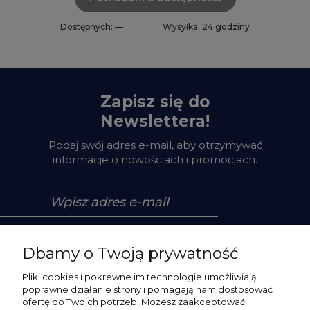
Dostępnych: —
Wysyłka: 24 godziny
Zapisz się do
Newslettera!
Podaj swój adres e-mail, aby otrzymywać
informacje o nowościach i promocjach.
Zapisz się
Dbamy o Twoją prywatność
Pliki cookies i pokrewne im technologie umożliwiają
poprawne działanie strony i pomagają nam dostosować
ofertę do Twoich potrzeb. Możesz zaakceptować