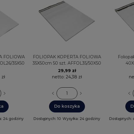
A FOLIOWA
FOLIOPAK KOPERTA FOLIOWA
Foliopa
FOL26/35X50
35X50cm 50 szt. AFFOL35/50X50
40X
AFF
29,99 zł
 zł
netto:
24,38 zł
ne
ka
Do koszyka
D
: 24 godziny
Dostępnych: 10
Wysyłka: 24 godziny
Dostępnych: o
sztuk