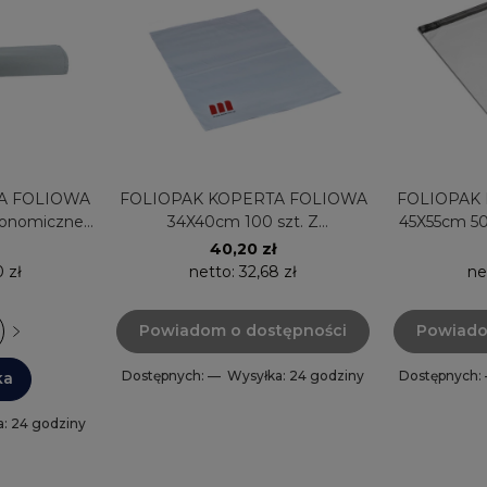
A FOLIOWA
FOLIOPAK KOPERTA FOLIOWA
FOLIOPAK
konomiczne
34X40cm 100 szt. Z
45X55cm 50
/60X50C
NADRUKIEM AFFOL34/40X100
40,20 zł
 zł
netto:
32,68 zł
ne
Powiadom o dostępności
Powiado
Dostępnych: —
Wysyłka: 24 godziny
Dostępnych:
ka
: 24 godziny