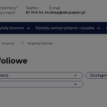
sz pomocy?
Telefon:
E-mail:
81 749 54 54
sklep@abcpapier.pl
ię z nami!
tykuły biurowe
Etykiety samoprzylepne i wysyłka
Koperty
Koperty foliowe
foliowe
ierz)
Dostępny