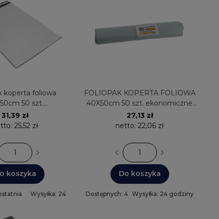
k koperta foliowa
FOLIOPAK KOPERTA FOLIOWA
50cm 50 szt.
40X50cm 50 szt. ekonomiczne
OL40/50X50
białe AFFOL40/50X50C
31,39 zł
27,13 zł
tto:
25,52 zł
netto:
22,06 zł
o koszyka
Do koszyka
statnia
Wysyłka: 24
Dostępnych: 4
Wysyłka: 24 godziny
a
godziny