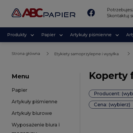
Potrzebuje
Skontaktuj s
Produkty
Papier
Artykuły piśmienne
Ar
Strona główna
Etykiety samoprzylepne i wysyłka
Koperty 
Menu
Papier
Producent: (wyb
Artykuły piśmienne
Cena: (wybierz)
Artykuły biurowe
Wyposażenie biura i