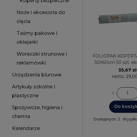
Koperty bezpieczne
Noże i akcesoria do
cięcia
Taśmy pakowe i
oklejarki
Woreczki strunowe i
FOLIOPAK KOPERT
50X60cm 50 szt. e
reklamówki
białe AFFOL50
35,67 zł
Urządzenia biurowe
netto:
29,00
Artykuły szkolne i
plastyczne
Do koszy
Spożywcze, higiena i
chemia
Dostępnych: 2
Wysyłka
Kalendarze