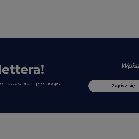
ettera!
 o nowościach i promocjach.
Zapisz się