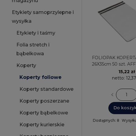
magazynu
Etykiety samoprzylepne i
wysyłka
Etykiety i taśmy
Folia stretch i
bąbelkowa
FOLIOPAK KOPERT
26X35cm 50 szt. AF
Koperty
15,22 zł
Koperty foliowe
netto:
12,37
Koperty standardowe
Koperty poszerzane
Do koszy
Koperty bąbelkowe
Dostępnych: 8
Wysyłka
Koperty kurierskie