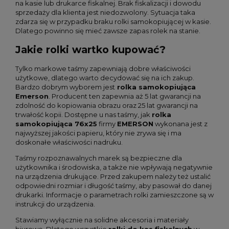
na kasie lub drukarce fiskalnej. Brak fiskalizacji i dowodu
sprzedaży dla klienta jest niedozwolony. Sytuacja taka
zdarza się w przypadku braku rolki samokopiującej w kasie.
Dlatego powinno się mieć zawsze zapas rolek na stanie.
Jakie rolki wartko kupować?
Tylko markowe taśmy zapewniają dobre właściwości
użytkowe, dlatego warto decydować się na ich zakup.
Bardzo dobrym wyborem jest
rolka samokopiująca
Emerson
. Producent ten zapewnia aż 5 lat gwarancji na
zdolność do kopiowania obrazu oraz 25 lat gwarancji na
trwałość kopii. Dostępne u nas taśmy, jak
rolka
samokopiująca 76x25
firmy
EMERSON
wykonana jest z
najwyższej jakości papieru, który nie zrywa się i ma
doskonałe właściwości nadruku.
Taśmy rozpoznawalnych marek są bezpieczne dla
użytkownika i środowiska, a także nie wpływają negatywnie
na urządzenia drukujące. Przed zakupem należy też ustalić
odpowiedni rozmiar i długość taśmy, aby pasował do danej
drukarki. Informacje o parametrach rolki zamieszczone są w
instrukcji do urządzenia.
Stawiamy wyłącznie na solidne akcesoria i materiały