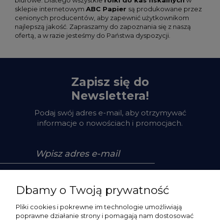
biurowe. Dlatego wszystkie
rolki do kas fiskalnych
w
sklepie internetowym
ABC Papier
są produkowane przez
cenionych producentów, aby zapewnić użytkownikom
najlepszą jakość. Zapraszamy do zapoznania się z naszą
ofertą, a w razie jesteśmy do Państwa dyspozycji.
Zapisz się do
Newslettera!
Podaj swój adres e-mail, aby otrzymywać
informacje o nowościach i promocjach.
Zapisz się
Dbamy o Twoją prywatność
Pliki cookies i pokrewne im technologie umożliwiają
poprawne działanie strony i pomagają nam dostosować