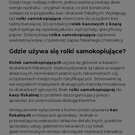
Dzięki tego rodzaju rolkom, jednocześnie powstają dwie
wersje wydruku – oryginał i kopia, co jest konieczna
zwłaszcza w przypadku kas i drukarek fiskalnych. Występują
też
rolki samokopiujące
chemiczne do urządzeń bez
taśmy barwiącej. Do produkcji
rolek kasowych z kopią
wykorzystuje się wysokiej jakości, wytrzymały, specyficzny
papier. Dobrej klasy
rolka samokopiująca
zapewnia
wieloletnią kopię i czytelność zapisu fiskalnego z transakcji.
Gdzie używa się rolki samokopiujące?
Rolek samokopiujących
używa się głównie w kasach i
drukarkach fiskalnych. Wykorzystywane są także w wagach
sklepowych, terminalach płatniczych, taksometrach czy
urządzeniach medycznych i taryfikujących. Stosowane są
we wszystkich maszynach drukujących metodą mozaikową
(w drukarkach igłowych). Brak
rolki samokopiującej
do
kasy fiskalnej
to problem dezorganizujący pracę i
sprzedaż, bo uniemożliwia obsługę klientów.
Istnieją pewne wyłączenia z konieczności używania
kas
fiskalnych
w miejscach sprzedaży. Jednak w
przeważającej większości sklepów detalicznych, punktów
sprzedaży usług, gabinetów lekarskich czy lokali
gastronomicznych istnieje obowiązek rejestracji transakcji