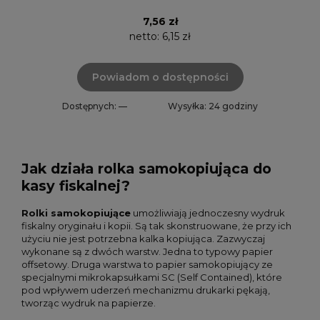
7,56 zł
netto:
6,15 zł
Powiadom o dostępności
Dostępnych: —
Wysyłka: 24 godziny
Jak działa rolka samokopiująca do
kasy fiskalnej?
Rolki samokopiujące
umożliwiają jednoczesny wydruk
fiskalny oryginału i kopii. Są tak skonstruowane, że przy ich
użyciu nie jest potrzebna kalka kopiująca. Zazwyczaj
wykonane są z dwóch warstw. Jedna to typowy papier
offsetowy. Druga warstwa to papier samokopiujący ze
specjalnymi mikrokapsułkami SC (Self Contained), które
pod wpływem uderzeń mechanizmu drukarki pękają,
tworząc wydruk na papierze.