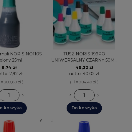
empli NORIS NO110S
TUSZ NORIS 199PO
ielony 25ml
UNIWERSALNY CZARNY 50ML
SZYBKOSCHNĄCY
9,74 zł
49,22 zł
etto:
7,92 zł
netto:
40,02 zł
 l = 389,60 zł )
( 1 l = 984,40 zł )
o koszyka
Do koszyka
13
Wysyłka: 24 godziny
Dostępnych: ostatnia
Wysyłka: 24
sztuka
godziny