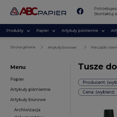
Potrzebuje
Skontaktuj s
Produkty
Papier
Artykuły piśmienne
Ar
Strona główna
Artykuły biurowe
Pieczątki i ste
Tusze do
Menu
Papier
Producent: (wyb
Artykuły piśmienne
Cena: (wybierz)
Artykuły biurowe
Archiwizacja