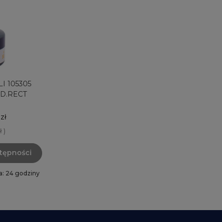
I 105305
D.RECT
 zł
ł )
tępności
a: 24 godziny