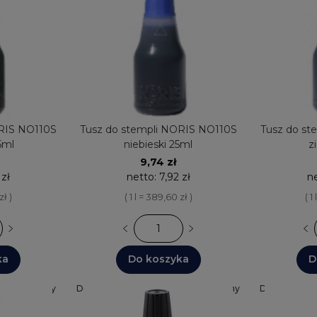
ORIS NO110S
Tusz do stempli NORIS NO110S
Tusz do st
5ml
niebieski 25ml
z
9,74 zł
 zł
netto:
7,92 zł
n
zł )
( 1 l = 389,60 zł )
( 1
ka
Do koszyka
D
: 24 godziny
Dostępnych: 30+
Wysyłka: 24 godziny
Dostępnych: 