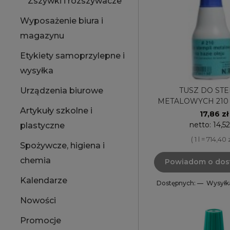
Zszywki i rozszywacze
Wyposażenie biura i
magazynu
Etykiety samoprzylepne i
wysyłka
TUSZ DO ST
Urządzenia biurowe
METALOWYCH 210 
Artykuły szkolne i
NORIS 25
17,86 zł
netto:
14,52
plastyczne
( 1 l = 714,40 z
Spożywcze, higiena i
chemia
Powiadom o dos
Kalendarze
Dostępnych: —
Wysyłk
Nowości
Promocje