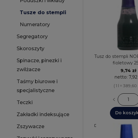
Poduszki i wkłady
Tusze do stempli
Numeratory
Segregatory
Skoroszyty
Tusz do stempli N
Spinacze, pinezki i
fioletowy 2
zwilżacze
9,74 zł
netto:
7,92
Taśmy biurowe i
( 1 l = 389,60 
specjalistyczne
Teczki
Do koszy
Zakładki indeksujące
Dostępnych: 3
Wysyłka
Zszywacze