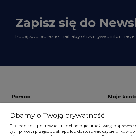
Zapisz się do Newsl
Podaj swój adres e-mail, aby otrzymywać informacje
Pomoc
Moje kont
Regulamin
Twoje zamów
Dbamy o Twoją prywatność
Polityka prywatności
Ustawienia k
Pliki cookies i pokrewne im technologie umożliwiają poprawne
tych plików i przejść do sklepu lub dostosować użycie plików do
RODO
Przechowaln