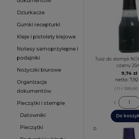
dokumentów
Dziurkacze
Gumki recepturki
Kleje i pistolety klejowe
Notesy samoprzylepne i
podajniki
Tusz do stempli N
czarny 25
Nożyczki biurowe
9,74 zł
netto:
7,92
Organizacja
( 1 l = 389,60 
dokumentów
Pieczątki i stemple
Datowniki
Do koszy
Pieczątki
Dostępnych: 30+
Wysyłk