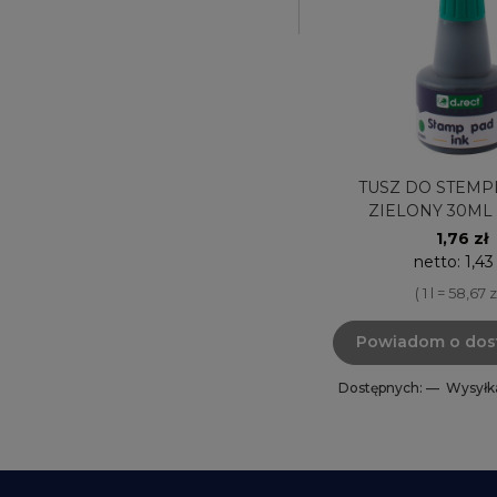
TUSZ DO STEMPL
ZIELONY 30ML 
1,76 zł
netto:
1,43
( 1 l = 58,67 z
Powiadom o dos
Dostępnych: —
Wysyłk