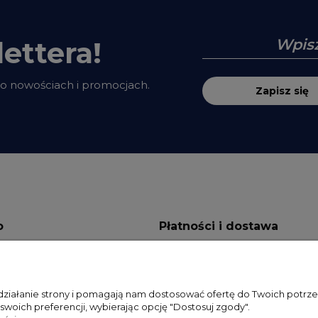
ettera!
 o nowościach i promocjach.
Zapisz się
o
Płatności i dostawa
ienia
Formy płatności
onta
Dostawa
 działanie strony i pomagają nam dostosować ofertę do Twoich potr
 swoich preferencji, wybierając opcję "Dostosuj zgody".
ia