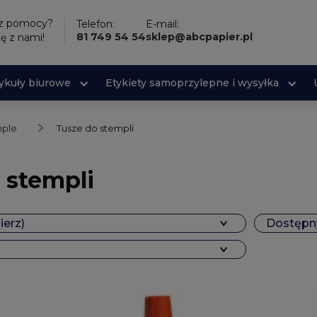
sz pomocy?
Telefon:
E-mail:
81 749 54 54
sklep@abcpapier.pl
ię z nami!
tykuły biurowe
Etykiety samoprzylepne i wysyłka
mple
Tusze do stempli
 stempli
ierz)
Dostępny