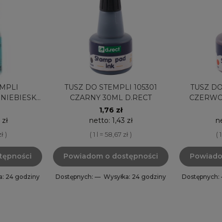
EMPLI
TUSZ DO STEMPLI 105301
TUSZ DO
NIEBIESKI
CZARNY 30ML D.RECT
CZERWO
ML
1,76 zł
 zł
netto:
1,43 zł
n
ł )
( 1 l = 58,67 zł )
( 
tępności
Powiadom o dostępności
Powiado
a: 24 godziny
Dostępnych: —
Wysyłka: 24 godziny
Dostępnych: