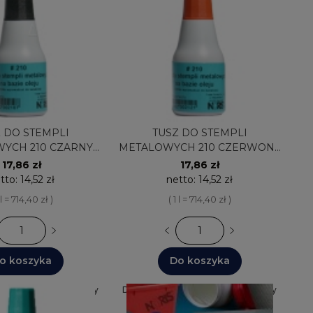
 DO STEMPLI
TUSZ DO STEMPLI
YCH 210 CZARNY
METALOWYCH 210 CZERWONY
ORIS 25ML
NORIS 25ML
17,86 zł
17,86 zł
tto:
14,52 zł
netto:
14,52 zł
 l = 714,40 zł )
( 1 l = 714,40 zł )
o koszyka
Do koszyka
11
Wysyłka: 24 godziny
Dostępnych: 11
Wysyłka: 24 godziny