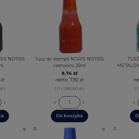
ORIS NO110S
Tusz do stempli NORIS NO110S
TUSZ
ml
czerwony 25ml
METALOW
N
9,74 zł
 zł
netto:
7,92 zł
ne
zł )
( 1 l = 389,60 zł )
( 1
ka
Do koszyka
D
a: 24 godziny
Dostępnych: 30+
Wysyłka: 24 godziny
Dostępnych: 