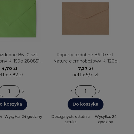
ozdobne B6 10 szt.
Koperty ozdobne B6 10 szt.
lony K. 150g 280851
Nature ciemnobeżowy K. 120g
eria Papieru
280820 Galeria Papieru
4,70 zł
7,27 zł
etto:
3,82 zł
netto:
5,91 zł
o koszyka
Do koszyka
 4
Wysyłka: 24 godziny
Dostępnych: ostatnia
Wysyłka: 24
sztuka
godziny