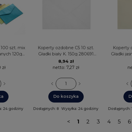
100 szt. mix
Koperty ozdobne C5 10 szt.
Koperty 
anych 120g
Gładki biały K. 150g 280691
Gładki ja
eru
Galeria Papieru
280629
8,94 zł
 zł
netto:
7,27 zł
ne
ka
Do koszyka
D
: 24 godziny
Dostępnych: 8
Wysyłka: 24 godziny
Dostępnych: 
<
1
2
3
4
5
6