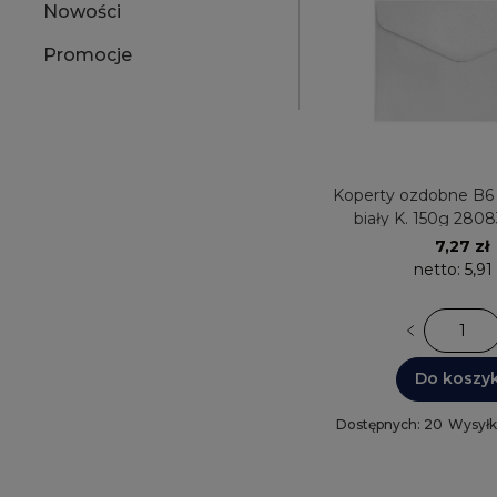
Nowości
Promocje
Koperty ozdobne B6 1
biały K. 150g 2808
Papieru
7,27 zł
netto:
5,91
Do koszy
Dostępnych: 20
Wysyłk