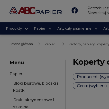
Potrzebuje
Skontaktuj s
Produkty
Papier
Artykuły piśmienne
Ar
Strona główna
Papier
Kartony, papiery i koper
Koperty
Menu
Papier
Producent: (wyb
Bloki biurowe, bloczki i
Cena: (wybierz)
kostki
Druki akcydensowe i
szkolne