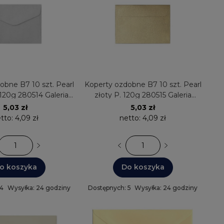
obne B7 10 szt. Pearl
Koperty ozdobne B7 10 szt. Pearl
 120g 280514 Galeria
złoty P. 120g 280515 Galeria
Papieru
Papieru
5,03 zł
5,03 zł
tto:
4,09 zł
netto:
4,09 zł
o koszyka
Do koszyka
 4
Wysyłka: 24 godziny
Dostępnych: 5
Wysyłka: 24 godziny