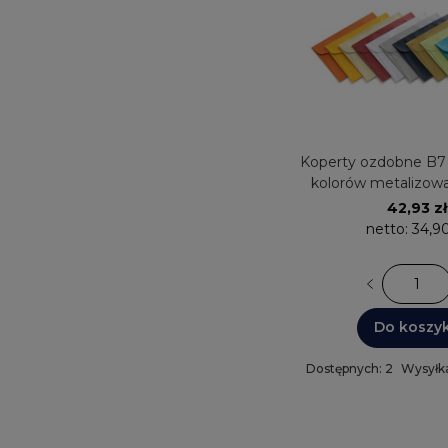
Koperty ozdobne B7 
kolorów metalizow
Galeria Papi
42,93 zł
netto:
34,90
Do koszy
Dostępnych: 2
Wysyłka