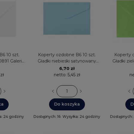
6 10 szt.
Koperty ozdobne B6 10 szt.
Koperty 
0891 Galeria
Gładki niebieski satynowany
Gładki zie
K.130g 280828 Galeria Papieru
Gal
6,70 zł
 zł
netto:
5,45 zł
n
ka
Do koszyka
D
a: 24 godziny
Dostępnych: 16
Wysyłka: 24 godziny
Dostępnych: