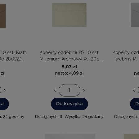
0 szt. Kraft
Koperty ozdobne B7 10 szt.
Koperty ozd
0g 280523
Millenium kremowy P. 120g
srebrny P.
eru
280524 Galeria Papieru
5,03 zł
 zł
netto:
4,09 zł
ne
ka
Do koszyka
D
: 24 godziny
Dostępnych: 11
Wysyłka: 24 godziny
Dostępnych: