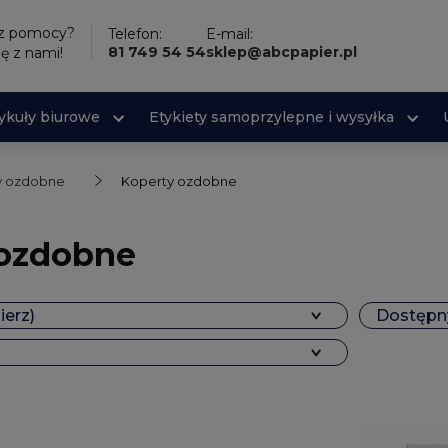
sz pomocy?
Telefon:
E-mail:
81 749 54 54
sklep@abcpapier.pl
ię z nami!
tykuły biurowe
Etykiety samoprzylepne i wysyłka
ty ozdobne
Koperty ozdobne
 ozdobne
ierz)
Dostępny