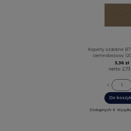
Koperty ozdobne B7 1
ciemnobeżowy 12
Galeria Papi
3,36 zł
netto:
2,73
Do koszy
Dostępnych: 6
Wysyłka