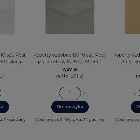
0 szt. Pearl
Koperty ozdobne B6 10 szt. Pearl
Koperty ozd
39 Galeria
jasnosrebrny K. 150g 280840
złoty 15
Galeria Papieru
7,27 zł
 zł
netto:
5,91 zł
n
ka
Do koszyka
D
a: 24 godziny
Dostępnych: 3
Wysyłka: 24 godziny
Dostępnych: