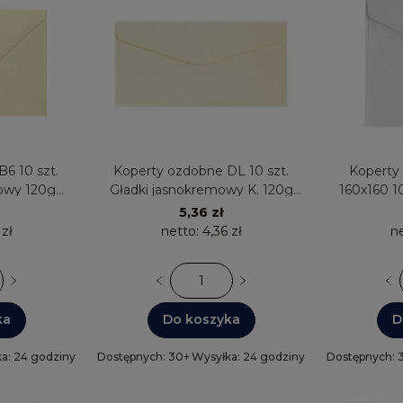
6 10 szt.
Koperty ozdobne DL 10 szt.
Koperty
owy 120g
Gładki jasnokremowy K. 120g
160x160 10
Papieru
280129 Galeria Papieru
150g 2803
5,36 zł
 zł
netto:
4,36 zł
n
ka
Do koszyka
D
a: 24 godziny
Dostępnych: 30+
Wysyłka: 24 godziny
Dostępnych: 