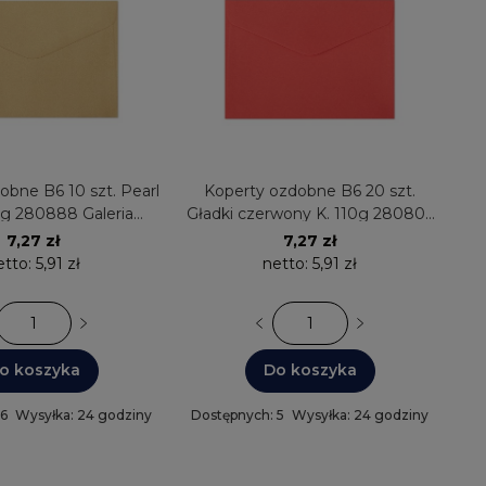
obne B6 10 szt. Pearl
Koperty ozdobne B6 20 szt.
0g 280888 Galeria
Gładki czerwony K. 110g 280805
Papieru
Galeria Papieru
7,27 zł
7,27 zł
etto:
5,91 zł
netto:
5,91 zł
o koszyka
Do koszyka
 6
Wysyłka: 24 godziny
Dostępnych: 5
Wysyłka: 24 godziny