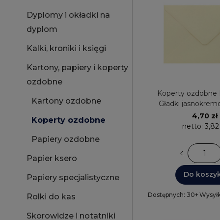
Dyplomy i okładki na
dyplom
Kalki, kroniki i księgi
Kartony, papiery i koperty
ozdobne
Koperty ozdobne B
Kartony ozdobne
Gładki jasnokrem
280829 Galeria 
4,70 zł
Koperty ozdobne
netto:
3,82
Papiery ozdobne
Papier ksero
Do koszy
Papiery specjalistyczne
Dostępnych: 30+
Wysyłk
Rolki do kas
Skorowidze i notatniki