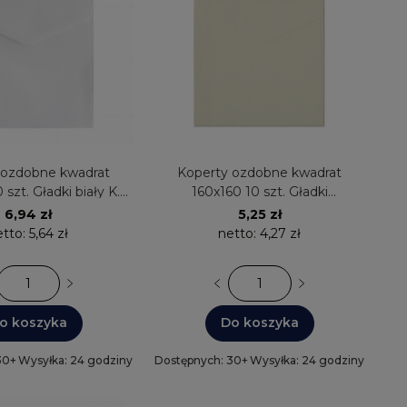
 ozdobne kwadrat
Koperty ozdobne kwadrat
 szt. Gładki biały K.
160x160 10 szt. Gładki
91 Galeria Papieru
jasnokremowy K. 120g 280329
6,94 zł
5,25 zł
Galeria Papieru
etto:
5,64 zł
netto:
4,27 zł
o koszyka
Do koszyka
30+
Wysyłka: 24 godziny
Dostępnych: 30+
Wysyłka: 24 godziny