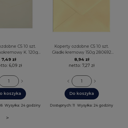
ozdobne C5 10 szt.
Koperty ozdobne C5 10 szt.
snokremowy K. 120g
Gładki kremowy 150g 280692
 Galeria Papieru
Galeria Papieru
7,49 zł
8,94 zł
tto:
6,09 zł
netto:
7,27 zł
o koszyka
Do koszyka
16
Wysyłka: 24 godziny
Dostępnych: 11
Wysyłka: 24 godziny
>