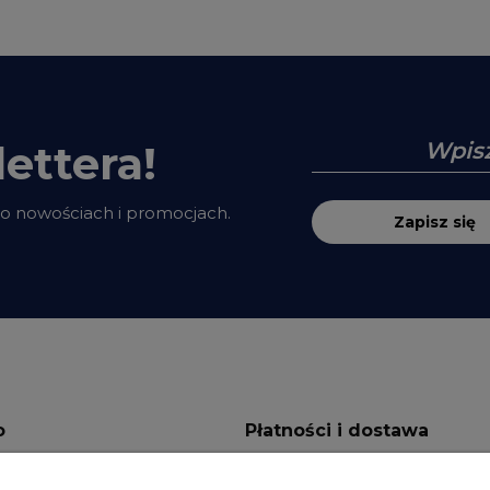
ettera!
 o nowościach i promocjach.
Zapisz się
o
Płatności i dostawa
ienia
Formy płatności