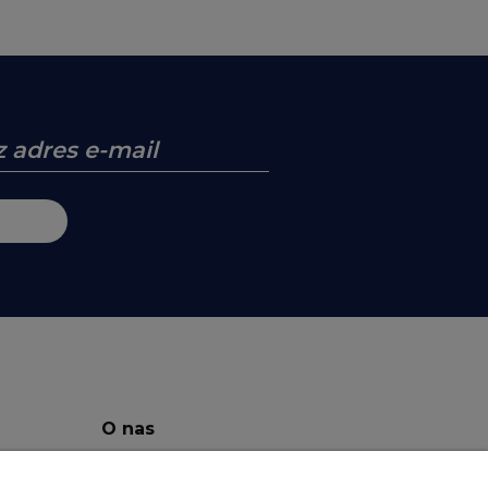
O nas
O Firmie