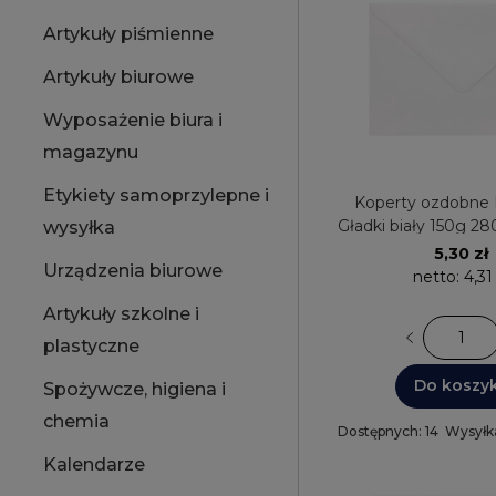
Artykuły piśmienne
Artykuły biurowe
Wyposażenie biura i
magazynu
Etykiety samoprzylepne i
Koperty ozdobne B
Gładki biały 150g 28
wysyłka
Papieru
5,30 zł
Urządzenia biurowe
netto:
4,31
Artykuły szkolne i
plastyczne
Do koszy
Spożywcze, higiena i
chemia
Dostępnych: 14
Wysyłk
Kalendarze