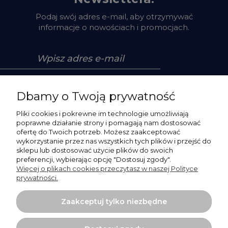
Podaj swój adres e-mail, aby otrzymywać
informacje o nowościach i promocjach.
Zapisz się
Dbamy o Twoją prywatność
Pliki cookies i pokrewne im technologie umożliwiają
poprawne działanie strony i pomagają nam dostosować
ofertę do Twoich potrzeb. Możesz zaakceptować
Pomoc
wykorzystanie przez nas wszystkich tych plików i przejść do
sklepu lub dostosować użycie plików do swoich
preferencji, wybierając opcję "Dostosuj zgody".
Moje konto
Więcej o plikach cookies przeczytasz w naszej Polityce
prywatności.
Płatności i dostawa
Zaakceptuj tylko niezbędne
O nas