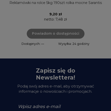
Reklamówki na rolce 5kg 190szt rolka mocne Sarantis
9,20 zł
netto:
7,48 zł
Powiadom o dostępności
Dostępnych: —
Wysyłka: 24 godziny
Zapisz się do
Newslettera!
Podaj swój adres e-mail, aby otrzymywać
informacje o nowościach i promocjach.