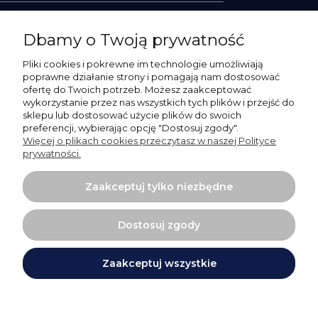
Zapisz się
Dbamy o Twoją prywatność
Pliki cookies i pokrewne im technologie umożliwiają
poprawne działanie strony i pomagają nam dostosować
ofertę do Twoich potrzeb. Możesz zaakceptować
Pomoc
wykorzystanie przez nas wszystkich tych plików i przejść do
sklepu lub dostosować użycie plików do swoich
preferencji, wybierając opcję "Dostosuj zgody".
Moje konto
Więcej o plikach cookies przeczytasz w naszej Polityce
prywatności.
Płatności i dostawa
Zaakceptuj tylko niezbędne
O nas
Dostosuj zgody
Zaakceptuj wszystkie
Projekt i wykonanie:
Ecommercy.pl
Pokaż pełną wersję strony