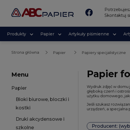
Potrzebuje
Skontaktuj s
Produkty
Papier
Artykuły piśmienne
Ar
Strona główna
Papier
Papiery specjalistyczne
Papier f
Menu
Wydruk zdjęć w domu je
Papier
głęboką czerń i ostroś
użytku domowego, jak 
Bloki biurowe, bloczki i
Jeśli szukasz rozwiązan
kostki
urządzeń, a specjalna
Druki akcydensowe i
Producent: (wyb
szkolne