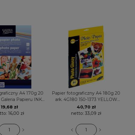
graficzny A4 170g 20
Papier fotograficzny A4 180g 20
 Galeria Papieru INK-
ark. 4G180 150-1373 YELLOW
T błyszczący
ONE błyszczący
19,68 zł
40,70 zł
tto:
16,00 zł
netto:
33,09 zł