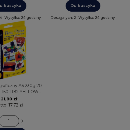
o koszyka
Do koszyka
 4
Wysyłka: 24 godziny
Dostępnych: 2
Wysyłka: 24 godziny
graficzny A6 230g 20
0 150-1182 YELLOW
 błyszczący
21,80 zł
tto:
17,72 zł