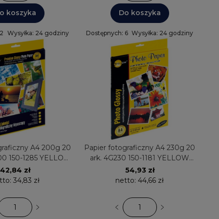
o koszyka
Do koszyka
 2
Wysyłka: 24 godziny
Dostępnych: 6
Wysyłka: 24 godziny
graficzny A4 200g 20
Papier fotograficzny A4 230g 20
00 150-1285 YELLOW
ark. 4G230 150-1181 YELLOW
mium błyszczący
ONE błyszczący
42,84 zł
54,93 zł
tto:
34,83 zł
netto:
44,66 zł