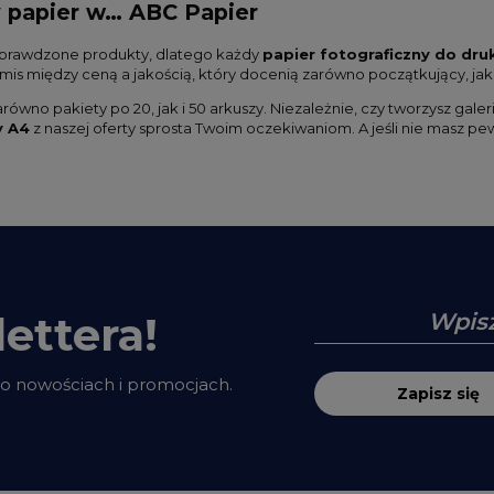
y papier w… ABC Papier
sprawdzone produkty, dlatego każdy
papier fotograficzny do dru
is między ceną a jakością, który docenią zarówno początkujący, jak
arówno pakiety po 20, jak i 50 arkuszy. Niezależnie, czy tworzysz gal
y A4
z naszej oferty sprosta Twoim oczekiwaniom. A jeśli nie masz pewn
ettera!
 o nowościach i promocjach.
Zapisz się