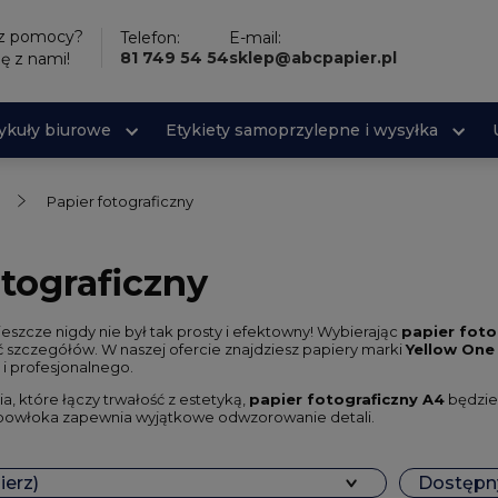
sz pomocy?
Telefon:
E-mail:
81 749 54 54
sklep@abcpapier.pl
ię z nami!
tykuły biurowe
Etykiety samoprzylepne i wysyłka
Papier fotograficzny
otograficzny
szcze nigdy nie był tak prosty i efektowny! Wybierając
papier foto
ć szczegółów. W naszej ofercie znajdziesz papiery marki
Yellow One
i profesjonalnego.
ia, które łączy trwałość z estetyką,
papier fotograficzny A4
będzie
 powłoka zapewnia wyjątkowe odwzorowanie detali.
ierz)
Dostępny