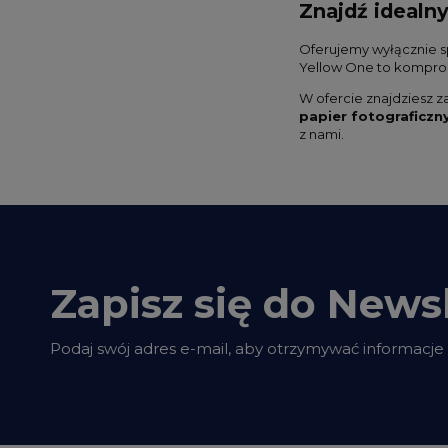
Znajdź idealn
Oferujemy wyłącznie 
Yellow One to komprom
W ofercie znajdziesz z
papier fotograficzn
z nami.
Zapisz się do Newsl
Podaj swój adres e-mail, aby otrzymywać informacje