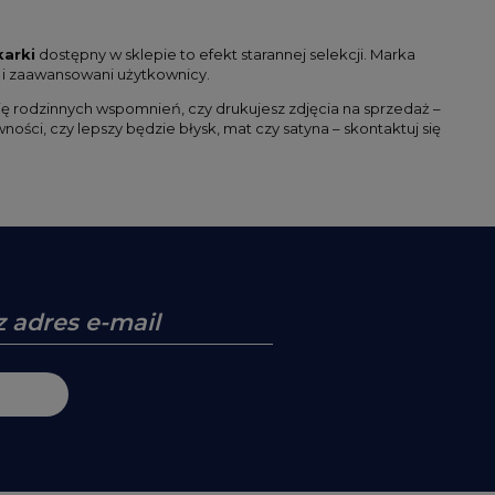
karki
dostępny w sklepie to efekt starannej selekcji. Marka
 i zaawansowani użytkownicy.
erię rodzinnych wspomnień, czy drukujesz zdjęcia na sprzedaż –
ości, czy lepszy będzie błysk, mat czy satyna – skontaktuj się