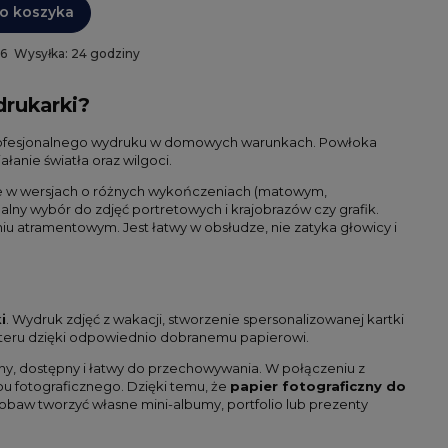
o koszyka
 6
Wysyłka: 24 godziny
drukarki?
 profesjonalnego wydruku w domowych warunkach. Powłoka
łanie światła oraz wilgoci.
e w wersjach o różnych wykończeniach (matowym,
lny wybór do zdjęć portretowych i krajobrazów czy grafik.
 atramentowym. Jest łatwy w obsłudze, nie zatyka głowicy i
i
. Wydruk zdjęć z wakacji, stworzenie spersonalizowanej kartki
kteru dzięki odpowiednio dobranemu papierowi.
y, dostępny i łatwy do przechowywania. W połączeniu z
u fotograficznego. Dzięki temu, że
papier fotograficzny do
baw tworzyć własne mini-albumy, portfolio lub prezenty