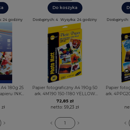
ka
Do koszyka
D
: 24 godziny
Dostępnych: 4
Wysyłka: 24 godziny
Dostępnych:
y A4 180g 25
Papier fotograficzny A4 190g 50
Papier foto
Papieru INK-
ark. 4M190 150-1180 YELLOW
ark. 4PPG2
ący
ONE matowy
ONE Pre
72,85 zł
 zł
netto:
59,23 zł
ne