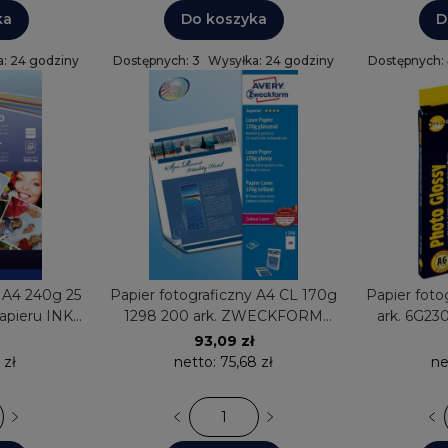
ka
Do koszyka
D
: 24 godziny
Dostępnych: 3
Wysyłka: 24 godziny
Dostępnych:
y A4 240g 25
Papier fotograficzny A4 CL 170g
Papier foto
Papieru INK-
1298 200 ark. ZWECKFORM
ark. 6G23
ący
błyszczący
ONE
93,09 zł
 zł
netto:
75,68 zł
ne