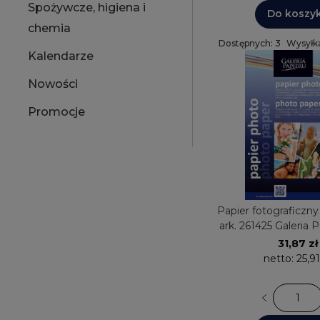
Spożywcze, higiena i
Do koszy
chemia
Dostępnych: 3
Wysyłka
Kalendarze
Nowości
Promocje
Papier fotograficzn
ark. 261425 Galeria 
JET błyszcz
31,87 zł
netto:
25,91