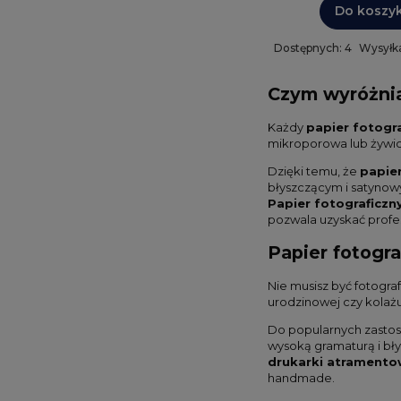
Do koszy
Dostępnych: 4
Wysyłka
Czym wyróżnia 
Każdy
papier fotogra
mikroporowa lub żywiczn
Dzięki temu, że
papie
błyszczącym i satynowy
Papier fotograficzn
pozwala uzyskać profes
Papier fotogra
Nie musisz być fotogra
urodzinowej czy kolaż
Do popularnych zastos
wysoką gramaturą i bł
drukarki atramento
handmade.