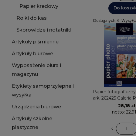
Papier kredowy
Do koszy
Rolki do kas
Dostępnych: 6
Wysyłka
Skorowidze i notatniki
Artykuły piśmienne
Artykuły biurowe
Wyposażenie biura i
magazynu
Etykiety samoprzylepne i
Papier fotograficzn
wysyłka
ark. 262425 Galeria 
JET błyszcz
28,18 zł
Urządzenia biurowe
netto:
22,91
Artykuły szkolne i
plastyczne