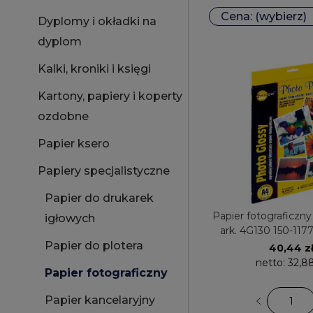
Cena: (wybierz)
Dyplomy i okładki na
dyplom
Kalki, kroniki i księgi
Kartony, papiery i koperty
ozdobne
Papier ksero
Papiery specjalistyczne
Papier do drukarek
Papier fotograficzn
igłowych
ark. 4G130 150-11
ONE błyszc
Papier do plotera
40,44 z
netto:
32,88
Papier fotograficzny
Papier kancelaryjny