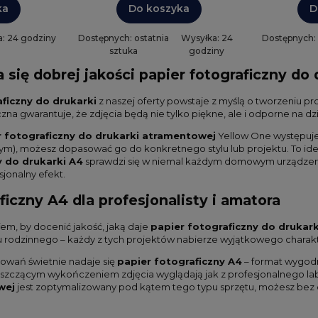
ka
Do koszyka
D
: 24 godziny
Dostępnych: ostatnia
Wysyłka: 24
Dostępnych:
sztuka
godziny
się dobrej jakości papier fotograficzny do 
ficzny do drukarki
z naszej oferty powstaje z myślą o tworzeniu
a gwarantuje, że zdjęcia będą nie tylko piękne, ale i odporne na dzia
r fotograficzny do drukarki atramentowej
Yellow One występuj
m), możesz dopasować go do konkretnego stylu lub projektu. To idea
y do drukarki A4
sprawdzi się w niemal każdym domowym urządzeniu
jonalny efekt.
ficzny A4 dla profesjonalisty i amatora
fem, by docenić jakość, jaką daje
papier fotograficzny do drukark
u rodzinnego – każdy z tych projektów nabierze wyjątkowego chara
owań świetnie nadaje się
papier fotograficzny A4
– format wygodn
yszczącym wykończeniem zdjęcia wyglądają jak z profesjonalnego lab
wej
jest zoptymalizowany pod kątem tego typu sprzętu, możesz bez o