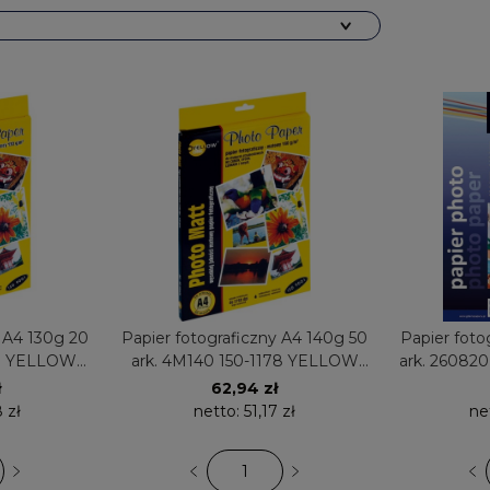
y A4 130g 20
Papier fotograficzny A4 140g 50
Papier foto
77 YELLOW
ark. 4M140 150-1178 YELLOW
ark. 260820
zący
ONE matowy
JE
ł
62,94 zł
 zł
netto:
51,17 zł
ne