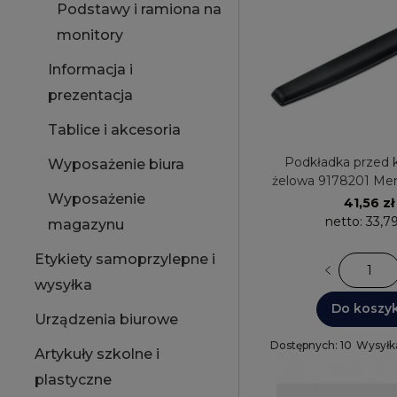
Podstawy i ramiona na
monitory
Informacja i
prezentacja
Tablice i akcesoria
Podkładka przed k
Wyposażenie biura
żelowa 9178201 M
Wyposażenie
czarna Fell
41,56 zł
netto:
33,79
magazynu
Etykiety samoprzylepne i
wysyłka
Do koszy
Urządzenia biurowe
Dostępnych: 10
Wysyłk
Artykuły szkolne i
plastyczne