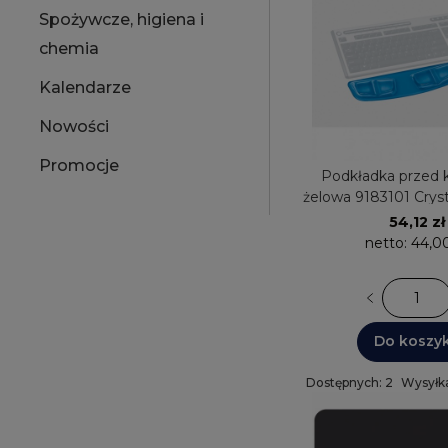
Spożywcze, higiena i
chemia
Kalendarze
Nowości
Promocje
Podkładka przed k
żelowa 9183101 Cryst
Fellowes
54,12 zł
netto:
44,00
Do koszy
Dostępnych: 2
Wysyłka