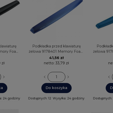
lawiaturę
Podkładka przed klawiaturę
Podkładk
emory Foam
żelowa 9178401 Memory Foam
żelowa 91
owes
granat Fellowes
nieb
41,56 zł
 zł
netto:
33,79 zł
ne
ka
Do koszyka
D
a: 24 godziny
Dostępnych: 12
Wysyłka: 24 godziny
Dostępnych: