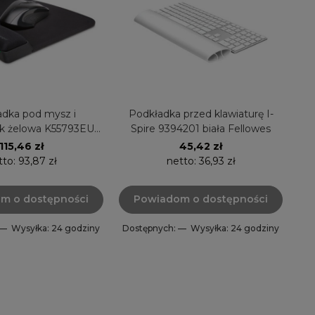
dka pod mysz i
Podkładka przed klawiaturę I-
k żelowa K55793EU
Spire 9394201 biała Fellowes
Fit Kensington
115,46 zł
45,42 zł
tto:
93,87 zł
netto:
36,93 zł
m o dostępności
Powiadom o dostępności
 —
Wysyłka: 24 godziny
Dostępnych: —
Wysyłka: 24 godziny