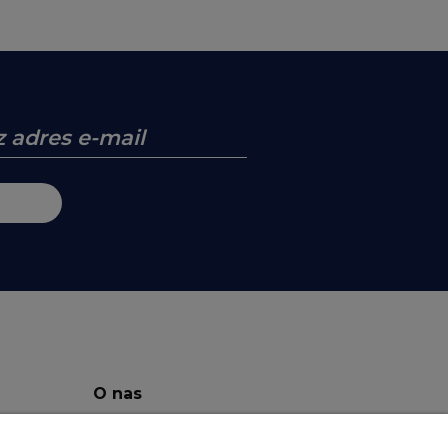
O nas
O Firmie