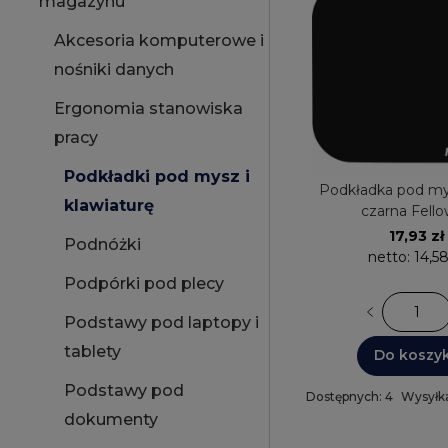
magazynu
Akcesoria komputerowe i
nośniki danych
Ergonomia stanowiska
pracy
Podkładki pod mysz i
Podkładka pod m
klawiaturę
czarna Fell
17,93 zł
Podnóżki
netto:
14,58
Podpórki pod plecy
Podstawy pod laptopy i
tablety
Do koszy
Podstawy pod
Dostępnych: 4
Wysyłka
dokumenty