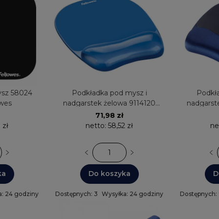
ysz 58024
Podkładka pod mysz i
Podkła
owes
nadgarstek żelowa 9114120
nadgarst
Crystal niebieska Fellowes
Memory 
71,98 zł
 zł
netto:
58,52 zł
ne
ka
Do koszyka
D
: 24 godziny
Dostępnych: 3
Wysyłka: 24 godziny
Dostępnych: