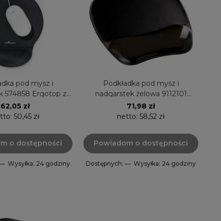
dka pod mysz i
Podkładka pod mysz i
k 574858 Ergotop z
nadgarstek żelowa 9112101
ntracyt DURABLE
Crystal czarna Fellowes
62,05 zł
71,98 zł
tto:
50,45 zł
netto:
58,52 zł
m o dostępności
Powiadom o dostępności
 —
Wysyłka: 24 godziny
Dostępnych: —
Wysyłka: 24 godziny