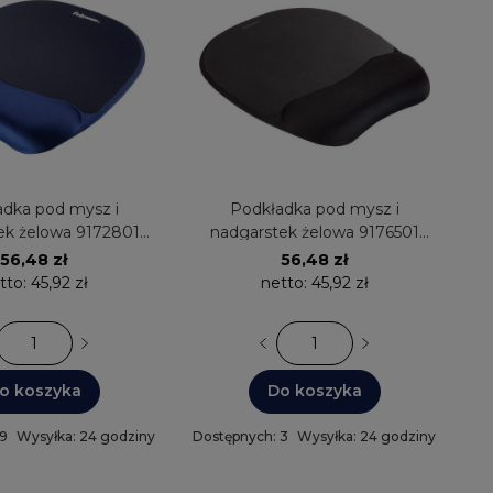
dka pod mysz i
Podkładka pod mysz i
ek żelowa 9172801
nadgarstek żelowa 9176501
Foam granatowa
Memory Foam czarna Fellowes
56,48 zł
56,48 zł
Fellowes
tto:
45,92 zł
netto:
45,92 zł
o koszyka
Do koszyka
 9
Wysyłka: 24 godziny
Dostępnych: 3
Wysyłka: 24 godziny