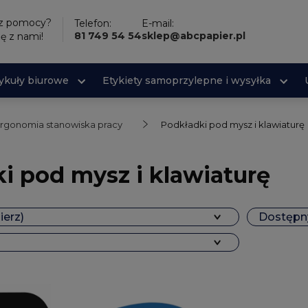
sz pomocy?
Telefon:
E-mail:
81 749 54 54
sklep@abcpapier.pl
ię z nami!
tykuły biurowe
Etykiety samoprzylepne i wysyłka
rgonomia stanowiska pracy
Podkładki pod mysz i klawiaturę
i pod mysz i klawiaturę
ierz)
Dostępny