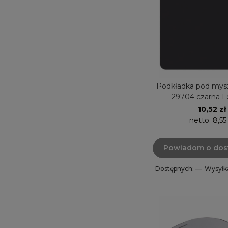
Podkładka pod my
29704 czarna F
10,52 zł
netto:
8,55
Powiadom o dos
Dostępnych: —
Wysyłk