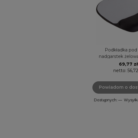
Podkładka pod 
nadgarstek żelow
Memory Foam plasm
69,77 zł
netto:
56,72
Powiadom o dos
Dostępnych: —
Wysyłk