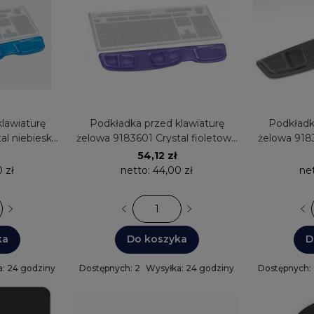
lawiaturę
Podkładka przed klawiaturę
Podkładk
al niebieska
żelowa 9183601 Crystal fioletowa
żelowa 918
Fellowes
54,12 zł
 zł
netto:
44,00 zł
ne
ka
Do koszyka
D
: 24 godziny
Dostępnych: 2
Wysyłka: 24 godziny
Dostępnych: