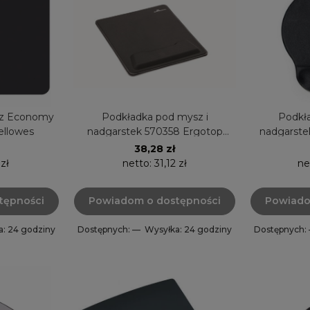
sz Economy
Podkładka pod mysz i
Podkła
ellowes
nadgarstek 570358 Ergotop
nadgarste
antracyt DURABLE
żelem a
38,28 zł
 zł
netto:
31,12 zł
ne
tępności
Powiadom o dostępności
Powiado
a: 24 godziny
Dostępnych: —
Wysyłka: 24 godziny
Dostępnych: