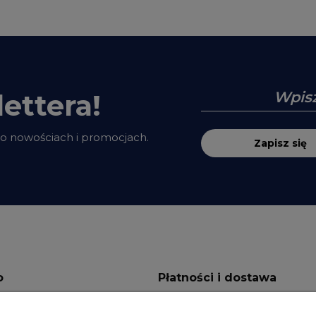
ettera!
 o nowościach i promocjach.
Zapisz się
o
Płatności i dostawa
ienia
Formy płatności