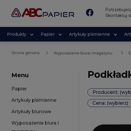
Potrzebuje
Skontaktuj s
Produkty
Papier
Artykuły piśmienne
Ar
Strona główna
Wyposażenie biura i magazynu
E
Podkładk
Menu
Papier
Producent: (wyb
Artykuły piśmienne
Cena: (wybierz)
Artykuły biurowe
Wyposażenie biura i