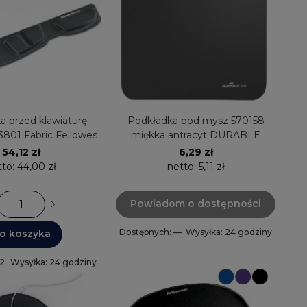
a przed klawiaturę
Podkładka pod mysz 570158
3801 Fabric Fellowes
miękka antracyt DURABLE
54,12 zł
6,29 zł
tto:
44,00 zł
netto:
5,11 zł
Powiadom o dostępności
Dostępnych: —
Wysyłka: 24 godziny
o koszyka
 2
Wysyłka: 24 godziny