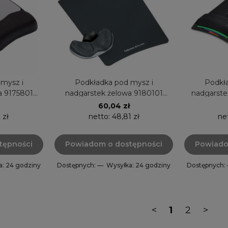
mysz i
Podkładka pod mysz i
Podkła
a 9175801
nadgarstek żelowa 9180101
nadgarste
a Fellowes
Fabric Palm grafit Fellowes
Smart
60,04 zł
 zł
netto:
48,81 zł
ne
tępności
Powiadom o dostępności
Powiado
a: 24 godziny
Dostępnych: —
Wysyłka: 24 godziny
Dostępnych:
<
1
2
>