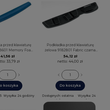
a przed klawiaturę
Podkładka przed klawiaturę
78601 Memory Foam
żelowa 9182801 Fabric czarna
ieska Fellowes
Fellowes
41,56 zł
54,12 zł
tto:
33,79 zł
netto:
44,00 zł
o koszyka
Do koszyka
 5
Wysyłka: 24 godziny
Dostępnych: ostatnia
Wysyłka: 24
sztuka
godziny