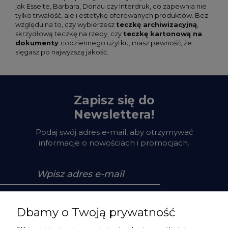
jak Esselte, Barbara, Donau czy Interdruk, co zapewnia nie
tylko trwałość, ale i estetykę oferowanych produktów. Bez
względu na to, czy wybierzesz
teczkę archiwizacyjną
,
skrzydłową teczkę na rzepy, czy
teczkę kartonową na
dokumenty
codziennego użytku, masz pewność, że
sięgasz po najwyższą jakość.
Zapisz się do
Newslettera!
Podaj swój adres e-mail, aby otrzymywać
informacje o nowościach i promocjach.
Zapisz się
Dbamy o Twoją prywatność