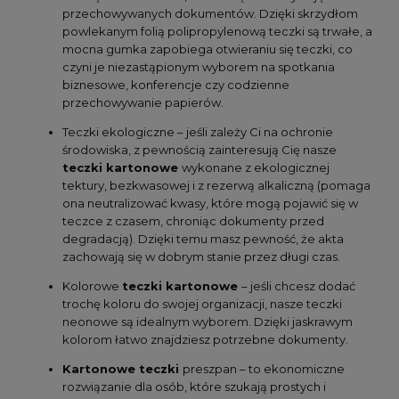
przechowywanych dokumentów. Dzięki skrzydłom
powlekanym folią polipropylenową teczki są trwałe, a
mocna gumka zapobiega otwieraniu się teczki, co
czyni je niezastąpionym wyborem na spotkania
biznesowe, konferencje czy codzienne
przechowywanie papierów.
Teczki ekologiczne – jeśli zależy Ci na ochronie
środowiska, z pewnością zainteresują Cię nasze
teczki kartonowe
wykonane z ekologicznej
tektury, bezkwasowej i z rezerwą alkaliczną (pomaga
ona neutralizować kwasy, które mogą pojawić się w
teczce z czasem, chroniąc dokumenty przed
degradacją). Dzięki temu masz pewność, że akta
zachowają się w dobrym stanie przez długi czas.
Kolorowe
teczki kartonowe
– jeśli chcesz dodać
trochę koloru do swojej organizacji, nasze teczki
neonowe są idealnym wyborem. Dzięki jaskrawym
kolorom łatwo znajdziesz potrzebne dokumenty.
Kartonowe teczki
preszpan – to ekonomiczne
rozwiązanie dla osób, które szukają prostych i