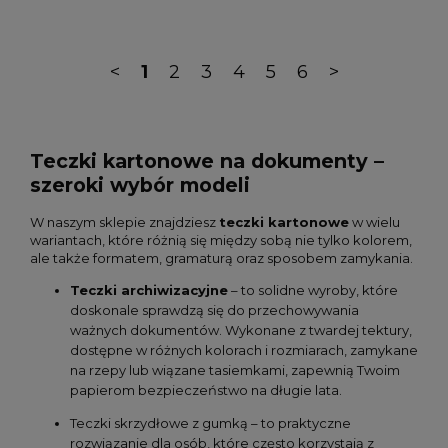
<
1
2
3
4
5
6
>
Teczki kartonowe na dokumenty –
szeroki wybór modeli
W naszym sklepie znajdziesz
teczki kartonowe
w wielu
wariantach, które różnią się między sobą nie tylko kolorem,
ale także formatem, gramaturą oraz sposobem zamykania.
Teczki archiwizacyjne
– to solidne wyroby, które
doskonale sprawdzą się do przechowywania
ważnych dokumentów. Wykonane z twardej tektury,
dostępne w różnych kolorach i rozmiarach, zamykane
na rzepy lub wiązane tasiemkami, zapewnią Twoim
papierom bezpieczeństwo na długie lata.
Teczki skrzydłowe z gumką – to praktyczne
rozwiązanie dla osób, które często korzystają z