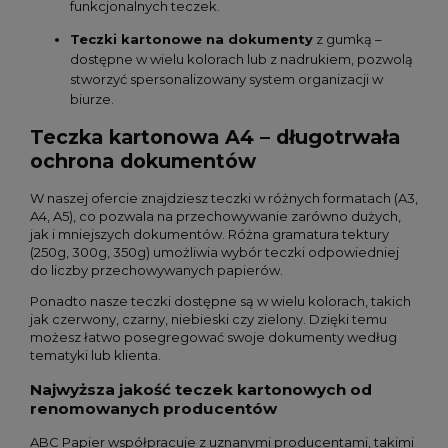
funkcjonalnych teczek.
Teczki kartonowe na dokumenty
z gumką –
dostępne w wielu kolorach lub z nadrukiem, pozwolą
stworzyć spersonalizowany system organizacji w
biurze.
Teczka kartonowa A4 – długotrwała
ochrona dokumentów
W naszej ofercie znajdziesz teczki w różnych formatach (A3,
A4, A5), co pozwala na przechowywanie zarówno dużych,
jak i mniejszych dokumentów. Różna gramatura tektury
(250g, 300g, 350g) umożliwia wybór teczki odpowiedniej
do liczby przechowywanych papierów.
Ponadto nasze teczki dostępne są w wielu kolorach, takich
jak czerwony, czarny, niebieski czy zielony. Dzięki temu
możesz łatwo posegregować swoje dokumenty według
tematyki lub klienta.
Najwyższa jakość teczek kartonowych od
renomowanych producentów
ABC Papier współpracuje z uznanymi producentami, takimi