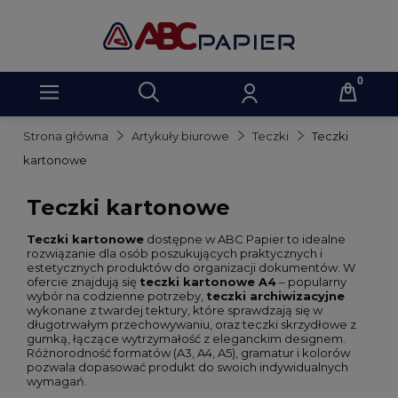
Strona główna
Artykuły biurowe
Teczki
Teczki
kartonowe
Teczki kartonowe
Teczki kartonowe
dostępne w ABC Papier to idealne
rozwiązanie dla osób poszukujących praktycznych i
estetycznych produktów do organizacji dokumentów. W
ofercie znajdują się
teczki kartonowe A4
– popularny
wybór na codzienne potrzeby,
teczki archiwizacyjne
wykonane z twardej tektury, które sprawdzają się w
długotrwałym przechowywaniu, oraz teczki skrzydłowe z
gumką, łączące wytrzymałość z eleganckim designem.
Różnorodność formatów (A3, A4, A5), gramatur i kolorów
pozwala dopasować produkt do swoich indywidualnych
wymagań.