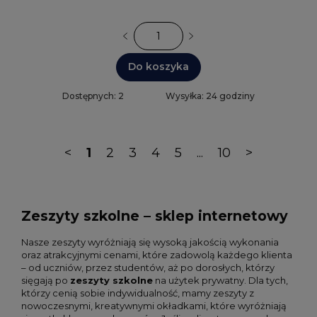
Do koszyka
Dostępnych: 2
Wysyłka: 24 godziny
<
1
2
3
4
5
...
10
>
Zeszyty szkolne – sklep internetowy
Nasze zeszyty wyróżniają się wysoką jakością wykonania
oraz atrakcyjnymi cenami, które zadowolą każdego klienta
– od uczniów, przez studentów, aż po dorosłych, którzy
sięgają po
zeszyty szkolne
na użytek prywatny. Dla tych,
którzy cenią sobie indywidualność, mamy zeszyty z
nowoczesnymi, kreatywnymi okładkami, które wyróżniają