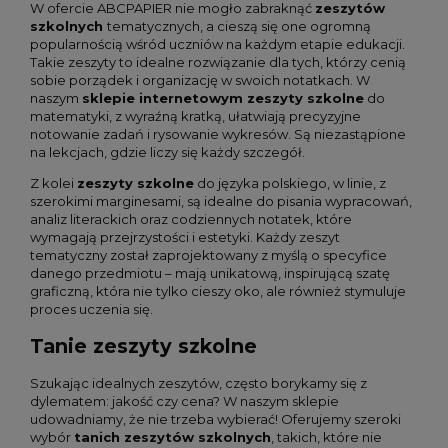
W ofercie ABCPAPIER nie mogło zabraknąć
zeszytów
szkolnych
tematycznych, a cieszą się one ogromną
popularnością wśród uczniów na każdym etapie edukacji.
Takie zeszyty to idealne rozwiązanie dla tych, którzy cenią
sobie porządek i organizację w swoich notatkach. W
naszym
sklepie internetowym zeszyty szkolne
do
matematyki, z wyraźną kratką, ułatwiają precyzyjne
notowanie zadań i rysowanie wykresów. Są niezastąpione
na lekcjach, gdzie liczy się każdy szczegół.
Z kolei
zeszyty szkolne
do języka polskiego, w linie, z
szerokimi marginesami, są idealne do pisania wypracowań,
analiz literackich oraz codziennych notatek, które
wymagają przejrzystości i estetyki. Każdy zeszyt
tematyczny został zaprojektowany z myślą o specyfice
danego przedmiotu – mają unikatową, inspirującą szatę
graficzną, która nie tylko cieszy oko, ale również stymuluje
proces uczenia się.
Tanie zeszyty szkolne
Szukając idealnych zeszytów, często borykamy się z
dylematem: jakość czy cena? W naszym sklepie
udowadniamy, że nie trzeba wybierać! Oferujemy szeroki
wybór
tanich zeszytów szkolnych
, takich, które nie