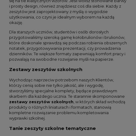
się na tle klasycznych wzorów. Jeśli wolisz stonowane barwy
i prosty design, również znajdziesz coś dla siebie. Każdy z
zeszytów jest zaprojektowany z myślą o wygodzie
użytkowania, co czyni je idealnym wyborem na każdą
okazję.
Dla starszych uczniów, studentów i osób dorosłych
przygotowaliśmy szeroką gamę kołobrulionów i brulionów,
które doskonale sprawdzą się podczas robienia obszernych
notatek, przygotowywania prezentacji, czy prowadzenia
dzienników. Te większe formaty zapewniają komfort pracy i
pozwalają na swobodne rozwijanie myśli na papierze.
Zestawy zeszytów szkolnych
Wychodząc naprzeciw potrzebom naszych Klientów,
którzy cenią sobie nie tylko jakość, ale i wygodę,
stworzyliśmy specjalne komplety, będące prawdziwym
skarbem dla każdego ucznia. Te starannie skomponowane
zestawy zeszytów szkolnych
, w których skład wchodzą
produkty o różnych liniaturach i formatach, stanowią
kompletne rozwiązanie problemu kompletowania
wyprawki szkolnej.
Tanie zeszyty szkolne tematyczne