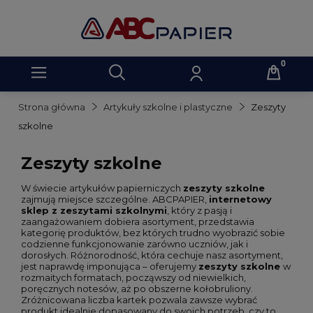
Strona główna
Artykuły szkolne i plastyczne
Zeszyty
szkolne
Zeszyty szkolne
W świecie artykułów papierniczych
zeszyty szkolne
zajmują miejsce szczególne. ABCPAPIER,
internetowy
sklep z zeszytami szkolnymi
, który z pasją i
zaangażowaniem dobiera asortyment, przedstawia
kategorię produktów, bez których trudno wyobrazić sobie
codzienne funkcjonowanie zarówno uczniów, jak i
dorosłych. Różnorodność, która cechuje nasz asortyment,
jest naprawdę imponująca – oferujemy
zeszyty szkolne
w
rozmaitych formatach, począwszy od niewielkich,
poręcznych notesów, aż po obszerne kołobruliony.
Zróżnicowana liczba kartek pozwala zawsze wybrać
produkt idealnie dopasowany do swoich potrzeb, czy to