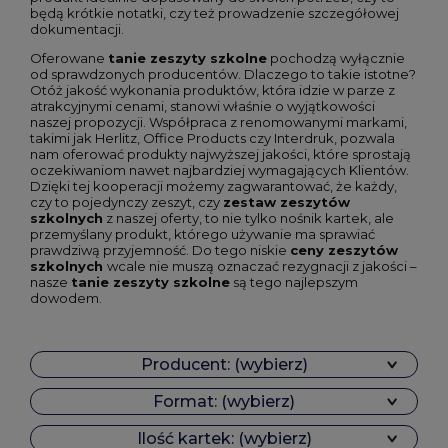
będą krótkie notatki, czy też prowadzenie szczegółowej
dokumentacji.
Oferowane
tanie zeszyty szkolne
pochodzą wyłącznie
od sprawdzonych producentów. Dlaczego to takie istotne?
Otóż jakość wykonania produktów, która idzie w parze z
atrakcyjnymi cenami, stanowi właśnie o wyjątkowości
naszej propozycji. Współpraca z renomowanymi markami,
takimi jak Herlitz, Office Products czy Interdruk, pozwala
nam oferować produkty najwyższej jakości, które sprostają
oczekiwaniom nawet najbardziej wymagających Klientów.
Dzięki tej kooperacji możemy zagwarantować, że każdy,
czy to pojedynczy zeszyt, czy
zestaw zeszytów
szkolnych
z naszej oferty, to nie tylko nośnik kartek, ale
przemyślany produkt, którego używanie ma sprawiać
prawdziwą przyjemność. Do tego niskie
ceny zeszytów
szkolnych
wcale nie muszą oznaczać rezygnacji z jakości –
nasze
tanie zeszyty szkolne
są tego najlepszym
dowodem.
Producent: (wybierz)
Format: (wybierz)
Ilość kartek: (wybierz)