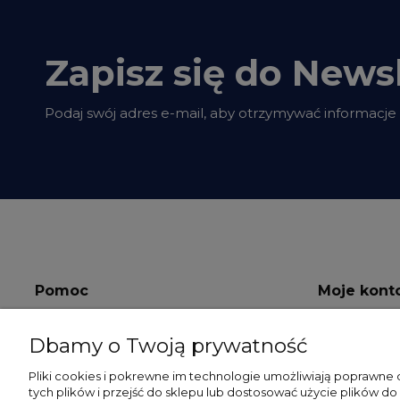
Zapisz się do Newsl
Podaj swój adres e-mail, aby otrzymywać informacje
Pomoc
Moje kont
Regulamin
Twoje zamów
Dbamy o Twoją prywatność
Polityka prywatności
Ustawienia k
Pliki cookies i pokrewne im technologie umożliwiają poprawne
tych plików i przejść do sklepu lub dostosować użycie plików do
RODO
Przechowaln