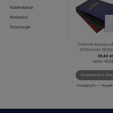
Kalendarze
Nowości
Promocje
Dziennik korespond
300K bordo 180322
55,63 zł
netto:
45,23
Powiadom o dos
Dostępnych: —
Wysyłk