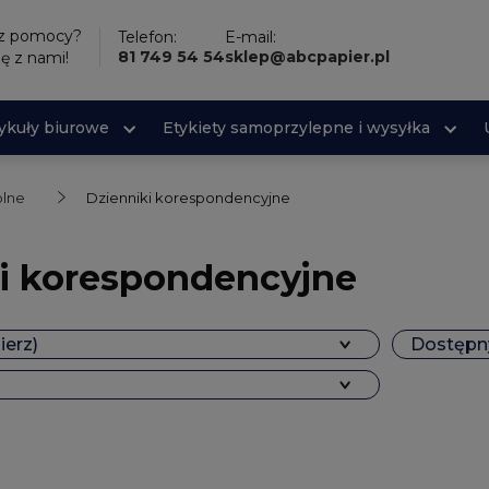
sz pomocy?
Telefon:
E-mail:
81 749 54 54
sklep@abcpapier.pl
ię z nami!
tykuły biurowe
Etykiety samoprzylepne i wysyłka
olne
Dzienniki korespondencyjne
i korespondencyjne
ierz)
Dostępny