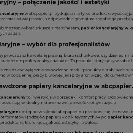
ryjny – połączenie jakości i estetyki
ancelaryjne
w abcpapier.pl, zyskujesz nie tylko produkt o wysokiej
zchnia ułatwia pisanie, a odpowiednia gramatura zapobiega przebijan
zeb możesz wybrać arkusze z marginesem,
papier kancelaryjny w k
ych zadań.
aryjne – wybór dla profesjonalistów
zy prowadzisz kancelarię prawną, biuro rachunkowe, czy dział admini
okumentom profesjonalny charakter. To produkt, który łączy w sobie f
 znajdziesz wyłącznie sprawdzone marki i produkty o stabilnych par
o w codziennej pracy biurowej, jak i przy archiwizacji dokumentów na
awdzone papiery kancelaryjne w abcpapier.
kancelaryjny
to inwestycja w porządek i komfort pracy. Odpowiednia
i pozostają w idealnym stanie nawet po wielokrotnym użyciu.
elaryjne
dostępne w sklepie abcpapier.pl i przekonaj się, że nawet
ór formatów i rodzajów papieru – od klasycznych A4 po
papier kanc
oduktami, które łączą jakość, estetykę i trwałość.