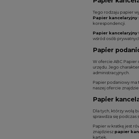
Papier kancela
Tego rodzaju papier wy
Papier kancelaryjny
korespondencji.
Papier kancelaryjny
wśród osób prywatnych.
Papier podani
W ofercie ABC Papier 
urzędu. Jego charakter
administracyjnych.
Papier podaniowy ma t
naszej ofercie znajdzie
Papier kancela
Dla tych, którzy wolą 
sprawdza się podczas s
Papier w kratkę jest 
znajdziesz
papier kan
kartek.