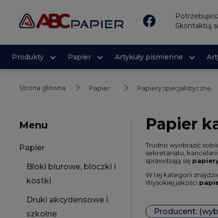
Potrzebuje
Skontaktuj s
Produkty
Papier
Artykuły piśmienne
Ar
Strona główna
Papier
Papiery specjalistyczne
Papier k
Menu
Trudno wyobrazić sobie
Papier
sekretariatu, kancelari
sprawdzają się
papier
Bloki biurowe, bloczki i
W tej kategorii znajdz
kostki
Wysokiej jakości
papie
Druki akcydensowe i
Producent: (wyb
szkolne