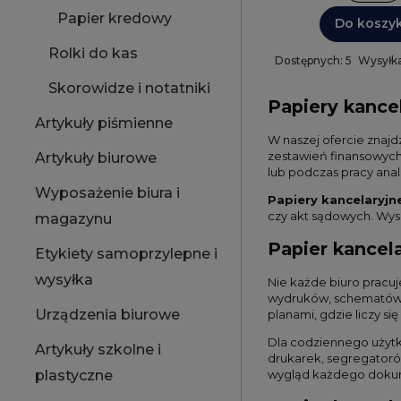
Papier kredowy
Do koszy
Rolki do kas
Dostępnych: 5
Wysyłka
Skorowidze i notatniki
Papiery kancel
Artykuły piśmienne
W naszej ofercie znajd
zestawień finansowych
Artykuły biurowe
lub podczas pracy anal
Wyposażenie biura i
Papiery kancelaryjn
czy akt sądowych. Wys
magazynu
Papier kancel
Etykiety samoprzylepne i
wysyłka
Nie każde biuro pracu
wydruków, schematów c
Urządzenia biurowe
planami, gdzie liczy się
Dla codziennego użyt
Artykuły szkolne i
drukarek, segregatorów
plastyczne
wygląd każdego doku