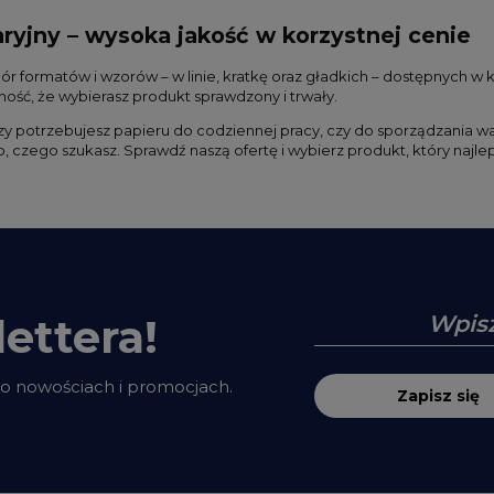
aryjny – wysoka jakość w korzystnej cenie
ór formatów i wzorów – w linie, kratkę oraz gładkich – dostępnych 
ość, że wybierasz produkt sprawdzony i trwały.
czy potrzebujesz papieru do codziennej pracy, czy do sporządzania 
o, czego szukasz. Sprawdź naszą ofertę i wybierz produkt, który na
ettera!
 o nowościach i promocjach.
Zapisz się