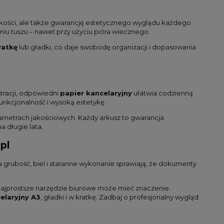
 jakości, ale także gwarancję estetycznego wyglądu każdego
iu tuszu – nawet przy użyciu pióra wiecznego.
ratkę
lub gładki, co daje swobodę organizacji i dopasowania
stracji, odpowiedni
papier kancelaryjny
ułatwia codzienną
unkcjonalność i wysoką estetykę.
ametrach jakościowych. Każdy arkusz to gwarancja
 długie lata.
pl
 grubość, biel i staranne wykonanie sprawiają, że dokumenty
 najprostsze narzędzie biurowe może mieć znaczenie.
elaryjny A3
, gładki i w kratkę. Zadbaj o profesjonalny wygląd