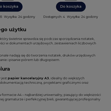
o koszyka
Do koszyka
15
Wysyłka: 24 godziny
Dostępnych: 4
Wysyłka: 24 godziny
nego użytku
 który świetnie sprawdza się podczas sporządzania notatek,
reści w dokumentach urzędowych, zestawieniach liczbowych
konale nadają się do tworzenia notatek, druków urzędowych
ie i pisanie piórem lub długopisem.
iura
 jest
papier kancelaryjny A3
, idealny do większych
dokumentacją techniczną, projektami graficznymi oraz
 formacie A4 – najbardziej uniwersalny, pasujący do większości
j gramaturze i perfekcyjnej bieli, gwarantującej profesjonalny