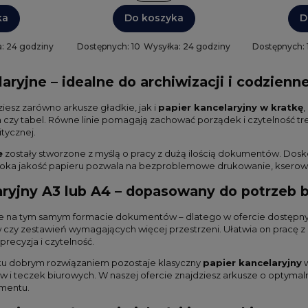
ka
Do koszyka
D
: 24 godziny
Dostępnych: 10
Wysyłka: 24 godziny
Dostępnych: 
aryjne – idealne do archiwizacji i codzien
ziesz zarówno arkusze gładkie, jak i
papier kancelaryjny w kratkę
,
 czy tabel. Równe linie pomagają zachować porządek i czytelność t
itycznej.
e
zostały stworzone z myślą o pracy z dużą ilością dokumentów. Dos
oka jakość papieru pozwala na bezproblemowe drukowanie, kserowan
aryjny A3 lub A4 – dopasowany do potrzeb b
je na tym samym formacie dokumentów – dlatego w ofercie dostępny
zy zestawień wymagających więcej przestrzeni. Ułatwia on pracę z 
 precyzja i czytelność.
ku dobrym rozwiązaniem pozostaje klasyczny
papier kancelaryjny
w
 i teczek biurowych. W naszej ofercie znajdziesz arkusze o optymalne
mentu.