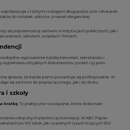
współpracuje z różnymi rodzajami długopisów, piór i drukarek.
 także do notatek, szkiców, a nawet eleganckiej
y się popularnością zarówno w instytucjach publicznych, jak i
ncelariach, szkołach, urzędach i firmach.
ndencji
 niezbędne wyposażenie każdej kancelarii, sekretariatu i
rzy wypełnianiu oficjalnych dokumentów, podań czy pism
a sprawia, że każde pismo prezentuje się profesjonalnie. W
daje się zarówno do pisania ręcznego, jak i do druku.
a i szkoły
 w kratkę
. To praktyczne rozwiązanie, które doskonale
tworzenia odręcznych planów czy koncepcji. W ABC Papier
kietach po 100 sztuk, jak i w pełnych ryzach liczących 500