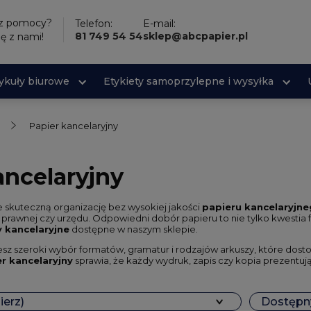
sz pomocy?
Telefon:
E-mail:
81 749 54 54
sklep@abcpapier.pl
ię z nami!
tykuły biurowe
Etykiety samoprzylepne i wysyłka
Papier kancelaryjny
ancelaryjny
 skuteczną organizację bez wysokiej jakości
papieru kancelaryjn
i prawnej czy urzędu. Odpowiedni dobór papieru to nie tylko kwestia funk
y kancelaryjne
dostępne w naszym sklepie.
iesz szeroki wybór formatów, gramatur i rodzajów arkuszy, które dost
r kancelaryjny
sprawia, że każdy wydruk, zapis czy kopia prezentują 
ierz)
Dostępny