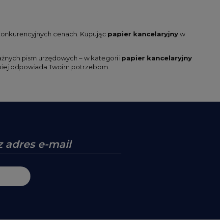
w konkurencyjnych cenach. Kupując
papier kancelaryjny
w
ważnych pism urzędowych – w kategorii
papier kancelaryjny
jlepiej odpowiada Twoim potrzebom.