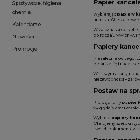
Papier kancela
Spożywcze, higiena i
chemia
Wybierając
papiery k
arkusza. Gładka powier
Kalendarze
W zależności od potr
do rodzaju wykonywan
Nowości
Papiery kancel
Promocje
Niezależnie od tego, c
organizację i nadaje d
W naszym asortymencie
niezawodności – zarówn
Postaw na spr
Profesjonalny
papier 
wyglądają estetycznie 
Wybierz
papiery kanc
Oferujemy szeroki wyb
swoich dokumentów z pr