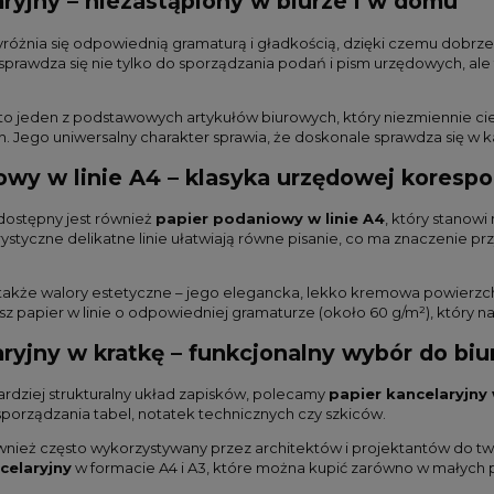
ryjny – niezastąpiony w biurze i w domu
różnia się odpowiednią gramaturą i gładkością, dzięki czemu dobrze 
sprawdza się nie tylko do sporządzania podań i pism urzędowych, ale
to jeden z podstawowych artykułów biurowych, który niezmiennie ciesz
 Jego uniwersalny charakter sprawia, że doskonale sprawdza się w ka
owy w linie A4 – klasyka urzędowej korespo
dostępny jest również
papier podaniowy w linie A4
, który stanowi
ystyczne delikatne linie ułatwiają równe pisanie, co ma znaczenie p
akże walory estetyczne – jego elegancka, lekko kremowa powierzchni
sz papier w linie o odpowiedniej gramaturze (około 60 g/m²), który na
ryjny w kratkę – funkcjonalny wybór do biur
bardziej strukturalny układ zapisków, polecamy
papier kancelaryjny
porządzania tabel, notatek technicznych czy szkiców.
również często wykorzystywany przez architektów i projektantów do 
celaryjny
w formacie A4 i A3, które można kupić zarówno w małych pa