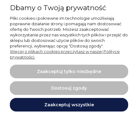
Zapisz się
Dbamy o Twoją prywatność
Pliki cookies i pokrewne im technologie umożliwiają
poprawne działanie strony i pomagają nam dostosować
ofertę do Twoich potrzeb. Możesz zaakceptować
Pomoc
wykorzystanie przez nas wszystkich tych plików i przejść do
sklepu lub dostosować użycie plików do swoich
preferencji, wybierając opcję "Dostosuj zgody".
Moje konto
Więcej o plikach cookies przeczytasz w naszej Polityce
prywatności.
Płatności i dostawa
Zaakceptuj tylko niezbędne
O nas
Dostosuj zgody
Zaakceptuj wszystkie
Projekt i wykonanie:
Ecommercy.pl
Pokaż pełną wersję strony
Sklep internetowy Shoper Premium