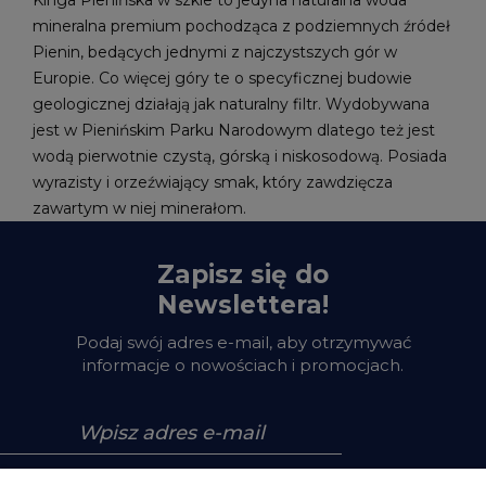
Kinga Pienińska w szkle to jedyna naturalna woda
mineralna premium pochodząca z podziemnych źródeł
Pienin, bedących jednymi z najczystszych gór w
Europie. Co więcej góry te o specyficznej budowie
geologicznej działają jak naturalny filtr. Wydobywana
jest w Pienińskim Parku Narodowym dlatego też jest
wodą pierwotnie czystą, górską i niskosodową. Posiada
wyrazisty i orzeźwiający smak, który zawdzięcza
zawartym w niej minerałom.
Zapisz się do
Newslettera!
Podaj swój adres e-mail, aby otrzymywać
informacje o nowościach i promocjach.