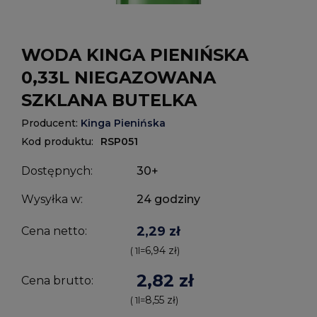
WODA KINGA PIENIŃSKA
0,33L NIEGAZOWANA
SZKLANA BUTELKA
Producent:
Kinga Pienińska
Kod produktu:
RSP051
Dostępnych:
30+
Wysyłka w:
24 godziny
2,29 zł
Cena netto:
6,94 zł
( 1
l
=
)
2,82 zł
Cena brutto:
8,55 zł
( 1
l
=
)