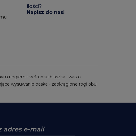
ilości?
Napisz do nas!
emu
nym ringiem - w środku blaszka i wąs o
ające wysuwanie paska - zaokrąglone rogi obu