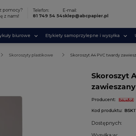
sz pomocy?
Telefon:
E-mail:
81 749 54 54
sklep@abcpapier.pl
ię z nami!
tykuły biurowe
Etykiety samoprzylepne i wysyłka
Skoroszyty plastikowe
Skoroszyt A4 PVC twardy zawies
Skoroszyt 
zawieszany
Producent:
Kod produktu:
BSK1
Dostępnych:
Wysyłka w: