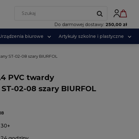
Do darmowej dostawy:
250,00 zł
Urządzenia biurowe
Artykuły szkolne i plastyczne
zany ST-02-08 szary BIURFOL
A4 PVC twardy
 ST-02-08 szary BIURFOL
18
30+
24 godziny