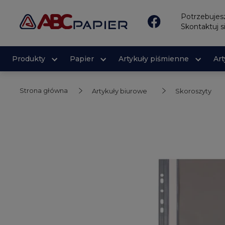
Potrzebuje
Skontaktuj s
Produkty
Papier
Artykuły piśmienne
Ar
Strona główna
Artykuły biurowe
Skoroszyty