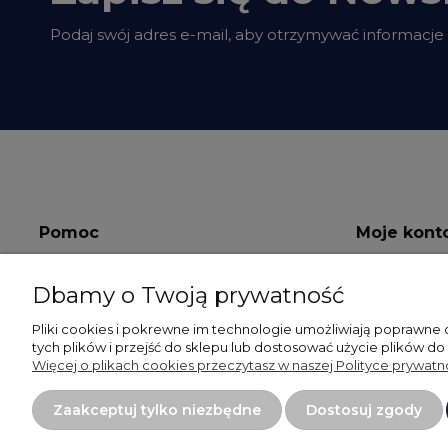
Podaj swój adres e-mail, aby otrzymywać informacje
Pomoc
Moje kont
Regulamin
Twoje zamów
Dbamy o Twoją prywatność
Polityka prywatności
Ustawienia k
Pliki cookies i pokrewne im technologie umożliwiają poprawne
tych plików i przejść do sklepu lub dostosować użycie plików do
RODO
Przechowaln
Więcej o plikach cookies przeczytasz w naszej Polityce prywatno
Kontakt
Zaakceptuj tylko niezbędne
Dostosuj zgody