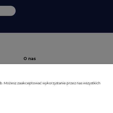
O nas
O Firmie
Facebook
zeb. Możesz zaakceptować wykorzystanie przez nas wszystkich
Kontakt
Blog