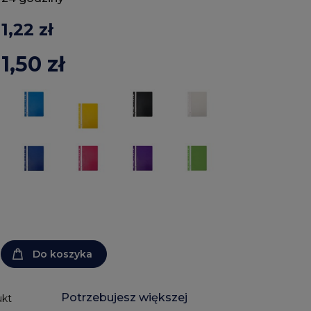
1,22 zł
1,50 zł
Do koszyka
Potrzebujesz większej
ukt