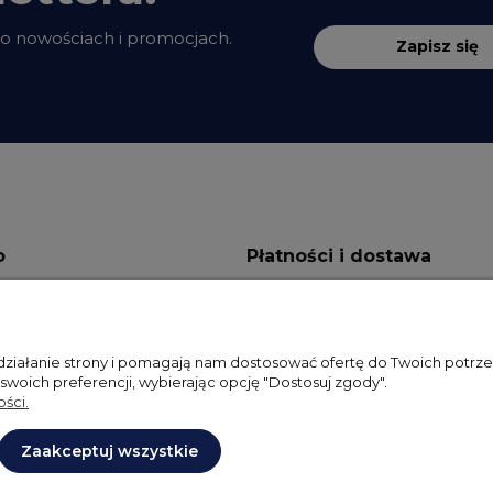
 o nowościach i promocjach.
Zapisz się
o
Płatności i dostawa
ienia
Formy płatności
onta
Dostawa
 działanie strony i pomagają nam dostosować ofertę do Twoich potr
 swoich preferencji, wybierając opcję "Dostosuj zgody".
ia
ści.
Zaakceptuj wszystkie