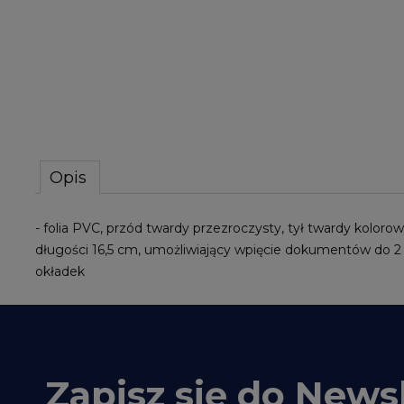
Opis
- folia PVC, przód twardy przezroczysty, tył twardy kolor
długości 16,5 cm, umożliwiający wpięcie dokumentów do 2
okładek
Zapisz się do Newsl