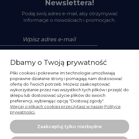
Newslettera!
Podaj swój adres e-mail, aby otrzymywać
informacje o nowościach i promocjach.
Zapisz się
Dbamy o Twoją prywatność
Pliki cookies i pokrewne im technologie umożliwiają
poprawne działanie strony i pomagają nam dostosować
ofertę do Twoich potrzeb. Możesz zaakceptować
Pomoc
wykorzystanie przez nas wszystkich tych plików i przejść do
sklepu lub dostosować użycie plików do swoich
preferencji, wybierając opcję "Dostosuj zgody".
Moje konto
Więcej o plikach cookies przeczytasz w naszej Polityce
prywatności.
Płatności i dostawa
Zaakceptuj tylko niezbędne
O nas